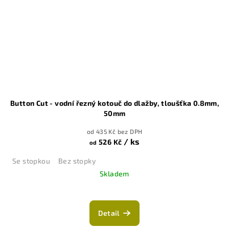
Button Cut - vodní řezný kotouč do dlažby, tloušťka 0.8mm,
50mm
od 435 Kč bez DPH
/ ks
526 Kč
od
Se stopkou
Bez stopky
Skladem
Průměrné
hodnocení
produktu
Detail
je