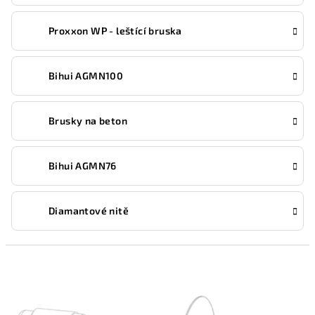
Proxxon WP - leštící bruska
Bihui AGMN100
Brusky na beton
Bihui AGMN76
Diamantové nitě
V
ý
p