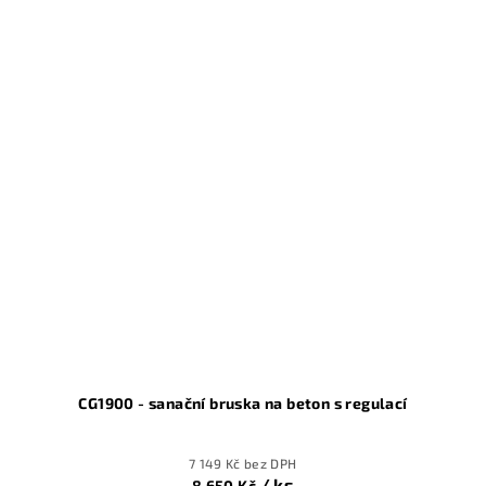
5,0
z
5
hvězdiček.
CG1900 - sanační bruska na beton s regulací
7 149 Kč bez DPH
/ ks
8 650 Kč