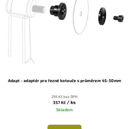
i
s
p
r
o
d
u
k
t
ů
Adapt - adaptér pro řezné kotouče s průměrem 45-50mm
295 Kč bez DPH
/ ks
357 Kč
Skladem