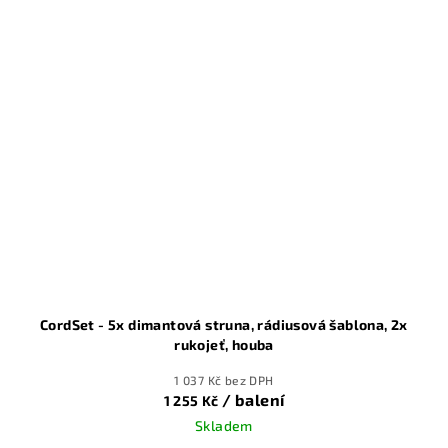
hvězdiček.
CordSet - 5x dimantová struna, rádiusová šablona, 2x
rukojeť, houba
1 037 Kč bez DPH
/ balení
1 255 Kč
Skladem