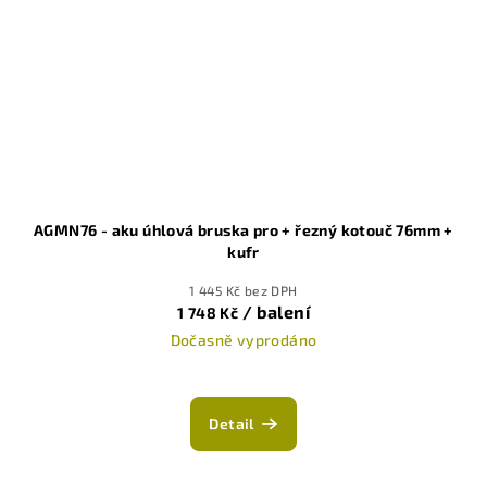
AGMN76 - aku úhlová bruska pro + řezný kotouč 76mm +
kufr
1 445 Kč bez DPH
/ balení
1 748 Kč
Dočasně vyprodáno
Detail