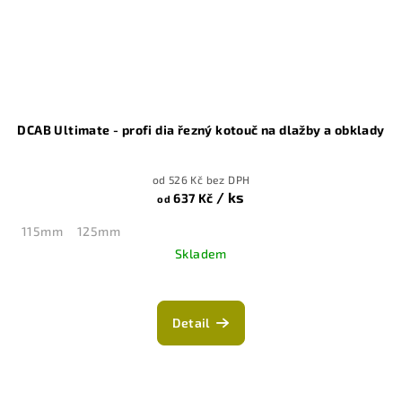
DCAB Ultimate - profi dia řezný kotouč na dlažby a obklady
od 526 Kč bez DPH
/ ks
637 Kč
od
115mm
125mm
Skladem
Detail