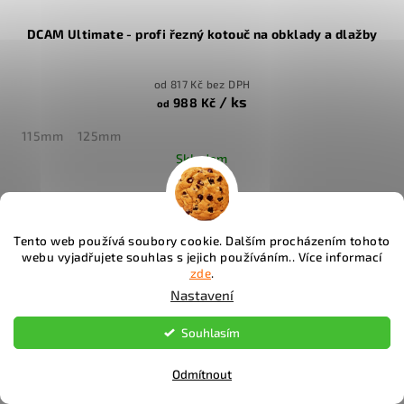
DCAM Ultimate - profi řezný kotouč na obklady a dlažby
od 817 Kč bez DPH
/ ks
988 Kč
od
115mm
125mm
Skladem
Průměrné
hodnocení
produktu
Detail
Tento web používá soubory cookie. Dalším procházením tohoto
je
webu vyjadřujete souhlas s jejich používáním.. Více informací
5,0
zde
.
z
Nastavení
5
hvězdiček.
Souhlasím
Odmítnout