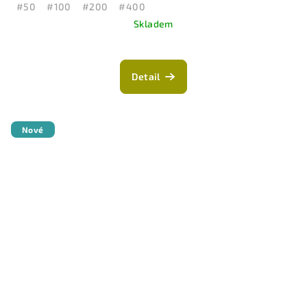
#50
#100
#200
#400
Skladem
Detail
Nové