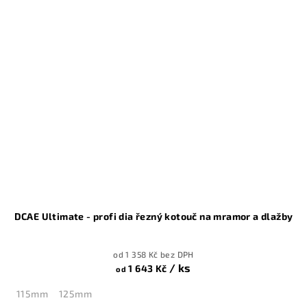
DCAE Ultimate - profi dia řezný kotouč na mramor a dlažby
od 1 358 Kč bez DPH
/ ks
1 643 Kč
od
115mm
125mm