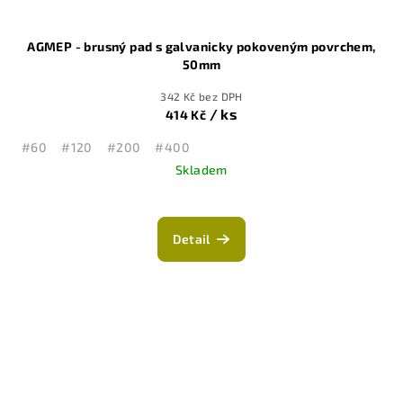
AGMEP - brusný pad s galvanicky pokoveným povrchem,
50mm
342 Kč bez DPH
/ ks
414 Kč
#60
#120
#200
#400
Skladem
Detail