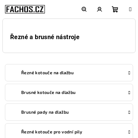
Přejít
na
obsah
Nákupn
Hledat
Přihlášení
košík
Řezné a brusné nástroje
Řezné kotouče na dlažbu
Brusné kotouče na dlažbu
Brusné pady na dlažbu
Řezné kotouče pro vodní pily