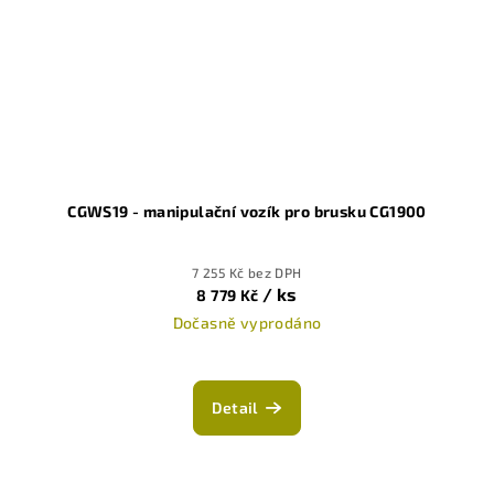
CGWS19 - manipulační vozík pro brusku CG1900
7 255 Kč bez DPH
/ ks
8 779 Kč
Dočasně vyprodáno
Průměrné
hodnocení
produktu
Detail
je
1,0
z
5