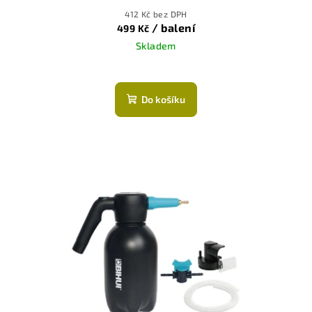
412 Kč bez DPH
/ balení
499 Kč
Skladem
Průměrné
hodnocení
produktu
Do košíku
je
5,0
z
5
hvězdiček.