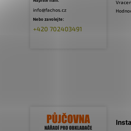
Napište nám:
Vracen
info@fachos.cz
Hodno
Nebo zavolejte:
+420 702403491
Inst