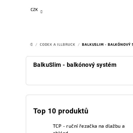
Přejít
CZK
na
obsah
/
CODEX A ILLBRUCK
/
BALKUSLIM - BALKÓNOVÝ 
DOMŮ
BalkuSlim - balkónový systém
P
o
Top 10 produktů
s
TCP - ruční řezačka na dlažbu a
obklad