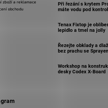
í zboží a reklamace
Při řezání s krytem Pr
cení obchodu
máte vodu pod kontro
Tenax Fixtop je oblíbe
lepidlo a tmel na jolly
Řezejte obklady a dla
bez prachu se Spraye
Workshop na konstruk
desky Codex X-Board
agram