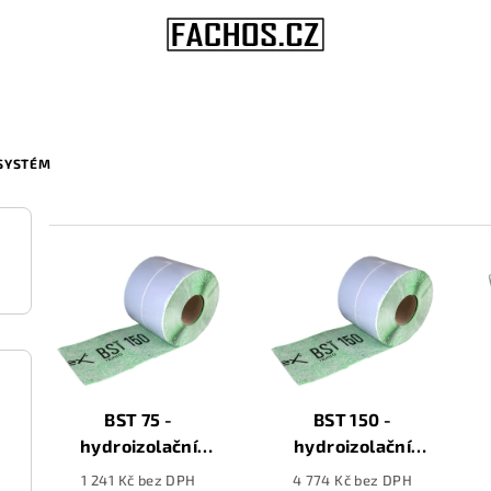
SYSTÉM
V
ý
p
i
s
BST 75 -
BST 150 -
hydroizolační
hydroizolační
p
samolepící butylová
samolepící butylová
1 241 Kč bez DPH
4 774 Kč bez DPH