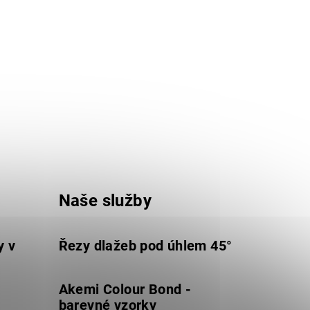
Naše služby
y v
Řezy dlažeb pod úhlem 45°
Akemi Colour Bond -
barevné vzorky