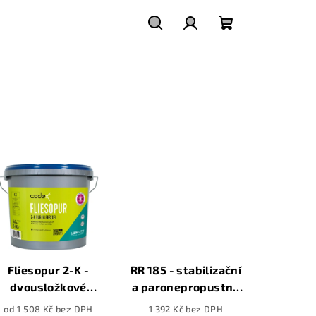
Hledat
Přihlášení
Nákupní
košík
Fliesopur 2-K -
RR 185 - stabilizační
dvousložkové
a paronepropustná
polyuretanové
podložka, šíře 2m
od 1 508 Kč bez DPH
1 392 Kč bez DPH