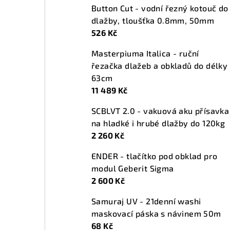
Button Cut - vodní řezný kotouč do
dlažby, tloušťka 0.8mm, 50mm
526 Kč
Masterpiuma Italica - ruční
řezačka dlažeb a obkladů do délky
63cm
11 489 Kč
SCBLVT 2.0 - vakuová aku přísavka
na hladké i hrubé dlažby do 120kg
2 260 Kč
ENDER - tlačítko pod obklad pro
modul Geberit Sigma
2 600 Kč
Samuraj UV - 21denní washi
maskovací páska s návinem 50m
68 Kč