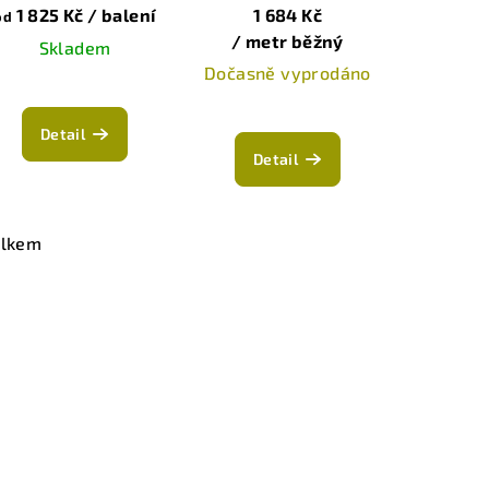
lepidlo
1 825 Kč
/ balení
1 684 Kč
od
/ metr běžný
Skladem
Dočasně vyprodáno
Detail
Detail
elkem