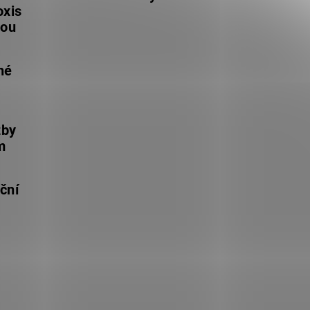
oxis
lou
né
žby
m
ční