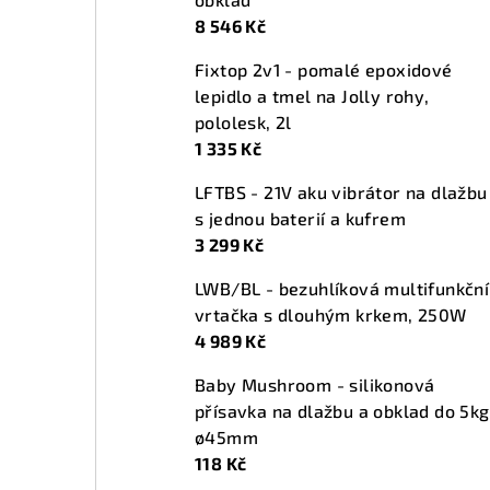
t
8 546 Kč
r
Fixtop 2v1 - pomalé epoxidové
a
lepidlo a tmel na Jolly rohy,
n
pololesk, 2l
1 335 Kč
n
LFTBS - 21V aku vibrátor na dlažbu
í
s jednou baterií a kufrem
p
3 299 Kč
a
LWB/BL - bezuhlíková multifunkční
vrtačka s dlouhým krkem, 250W
n
4 989 Kč
e
Baby Mushroom - silikonová
l
přísavka na dlažbu a obklad do 5kg
ø45mm
118 Kč