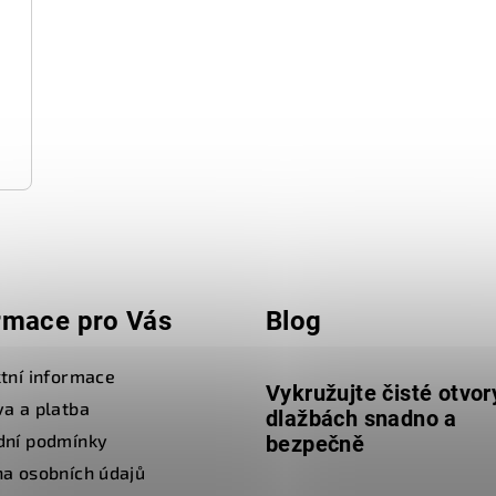
rmace pro Vás
Blog
tní informace
Vykružujte čisté otvor
a a platba
dlažbách snadno a
dní podmínky
bezpečně
a osobních údajů