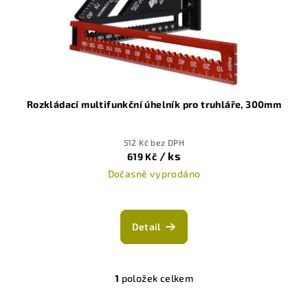
o
d
u
k
t
ů
Rozkládací multifunkční úhelník pro truhláře, 300mm
512 Kč bez DPH
/ ks
619 Kč
Dočasně vyprodáno
Detail
1
položek celkem
O
v