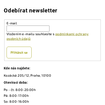
l
á
Odebírat newsletter
d
a
E-mail
c
í
Vložením e-mailu souhlasíte s
podmínkami ochrany
p
osobních údajů
r
v
k
Přihlásit se
y
v
Z
ý
Kde nás najdete:
á
p
Kozácká 205/12, Praha, 10100
p
i
a
Otevírací doba:
s
u
t
Po - čt: 8:00-20:00h
í
Pá: 8:00-17:00h
So: 8:00-16:00h