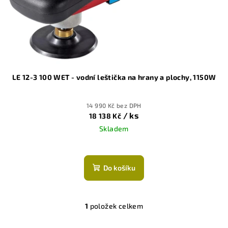
o
d
u
k
t
ů
LE 12-3 100 WET - vodní leštička na hrany a plochy, 1150W
14 990 Kč bez DPH
/ ks
18 138 Kč
Skladem
Do košíku
1
položek celkem
O
v