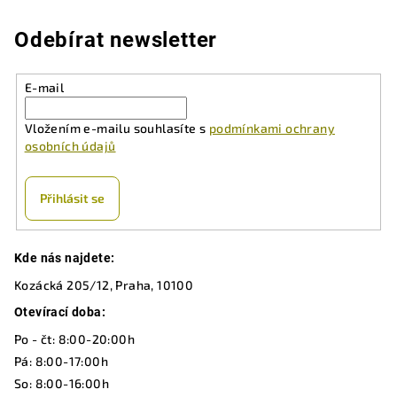
l
á
Odebírat newsletter
d
a
E-mail
c
í
Vložením e-mailu souhlasíte s
podmínkami ochrany
p
osobních údajů
r
v
k
Přihlásit se
y
v
Z
ý
Kde nás najdete:
á
p
Kozácká 205/12, Praha, 10100
p
i
a
Otevírací doba:
s
u
t
Po - čt: 8:00-20:00h
í
Pá: 8:00-17:00h
So: 8:00-16:00h