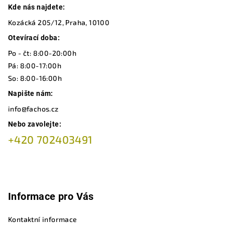
ý
Kde nás najdete:
á
p
Kozácká 205/12, Praha, 10100
p
i
a
Otevírací doba:
s
u
t
Po - čt: 8:00-20:00h
í
Pá: 8:00-17:00h
So: 8:00-16:00h
Napište nám:
info@fachos.cz
Nebo zavolejte:
+420 702403491
Informace pro Vás
Kontaktní informace