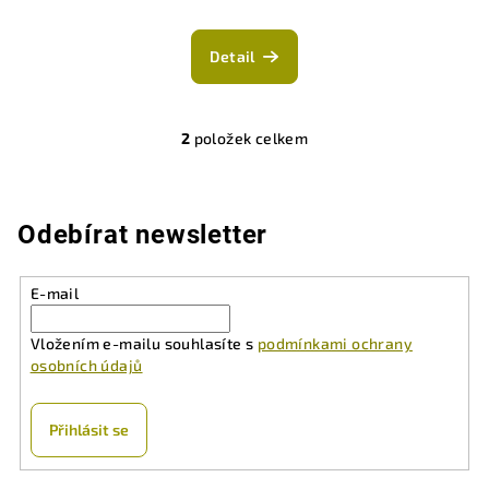
Průměrné
hodnocení
produktu
Detail
je
5,0
z
2
položek celkem
5
O
hvězdiček.
v
l
á
Odebírat newsletter
d
a
E-mail
c
í
Vložením e-mailu souhlasíte s
podmínkami ochrany
p
osobních údajů
r
v
k
Přihlásit se
y
v
Z