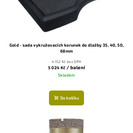
o
d
u
k
t
ů
Gold - sada vykružovacích korunek do dlažby 35, 40, 50,
68mm
4 152 Kč bez DPH
/ balení
5 024 Kč
Skladem
Průměrné
hodnocení
produktu
Do košíku
je
5,0
z
5
hvězdiček.