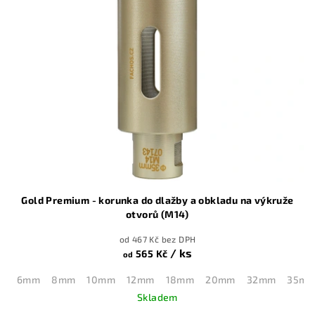
Gold Premium - korunka do dlažby a obkladu na výkruže
otvorů (M14)
od 467 Kč bez DPH
/ ks
565 Kč
od
6mm
8mm
10mm
12mm
18mm
20mm
32mm
35m
Skladem