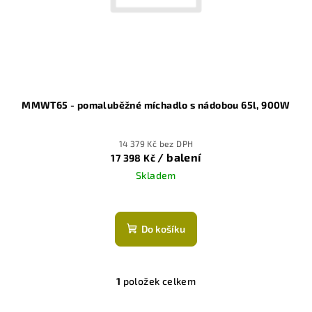
o
d
u
k
t
ů
MMWT65 - pomaluběžné míchadlo s nádobou 65l, 900W
14 379 Kč bez DPH
/ balení
17 398 Kč
Skladem
Do košíku
1
položek celkem
O
v