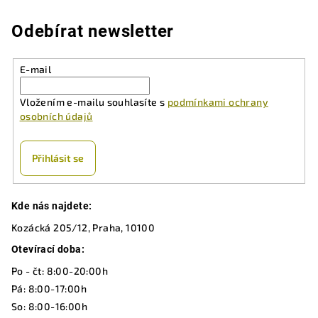
l
á
Odebírat newsletter
d
a
E-mail
c
í
Vložením e-mailu souhlasíte s
podmínkami ochrany
p
osobních údajů
r
v
k
Přihlásit se
y
v
Z
ý
Kde nás najdete:
á
p
Kozácká 205/12, Praha, 10100
p
i
a
Otevírací doba:
s
u
t
Po - čt: 8:00-20:00h
í
Pá: 8:00-17:00h
So: 8:00-16:00h