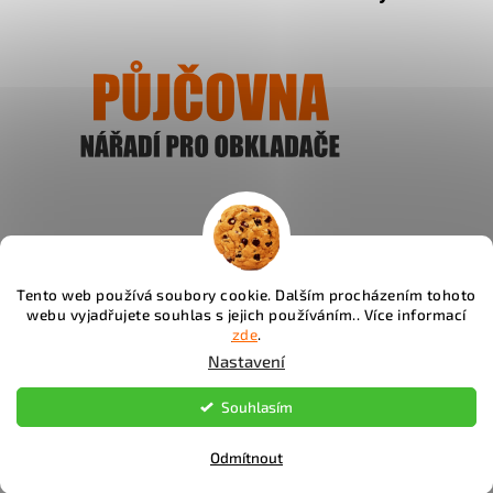
Ukázat
Tento web používá soubory cookie. Dalším procházením tohoto
webu vyjadřujete souhlas s jejich používáním.. Více informací
Instagram
zde
.
Nastavení
Copyright 2026
Fachos.cz
. Všechna práva vyhrazena.
Souhlasím
Upravit nastavení cookies
Odmítnout
Vytvořil Shoptet