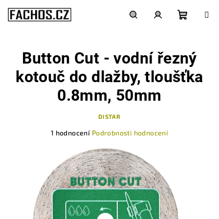
Přejít
na
obsah
Nákupn
Hledat
Přihlášení
Button Cut - vodní řezný
košík
kotouč do dlažby, tloušťka
0.8mm, 50mm
DISTAR
Průměrné
1 hodnocení
Podrobnosti hodnocení
hodnocení
produktu
je
5,0
z
5
hvězdiček.