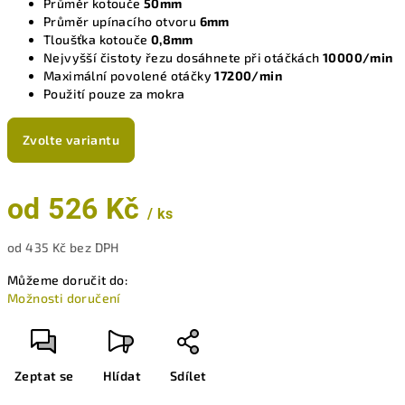
Průměr kotouče
50mm
Průměr upínacího otvoru
6mm
Tloušťka kotouče
0,8mm
Nejvyšší čistoty řezu dosáhnete při otáčkách
10000/min
Maximální povolené otáčky
17200/min
Použití pouze za mokra
Zvolte variantu
od
526 Kč
/ ks
od
435 Kč
bez DPH
Měrná
Můžeme doručit do:
cena:
Možnosti doručení
Zeptat se
Hlídat
Sdílet