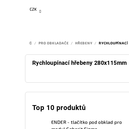
Přejít
CZK
na
obsah
/
PRO OBKLADAČE
/
HŘEBENY
/
RYCHLOUPÍNACÍ
DOMŮ
Rychloupínací hřebeny 280x115mm
P
o
Top 10 produktů
s
ENDER - tlačítko pod obklad pro
modul Geberit Sigma