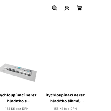
Hledat
Přihlášení
Nákupní
košík
ychloupínací nerez
Rychloupínací nerez
hladítko s
hladítko šikmé,
hranatými zuby,
280x115mm
155 Kč bez DPH
155 Kč bez DPH