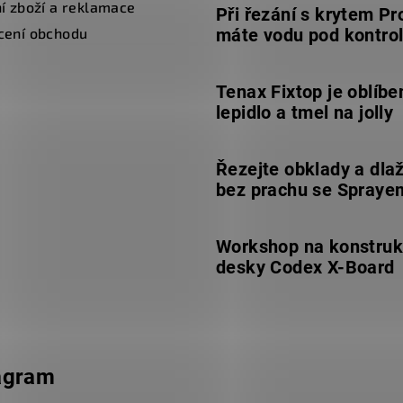
í zboží a reklamace
Při řezání s krytem Pr
cení obchodu
máte vodu pod kontro
Tenax Fixtop je oblíbe
lepidlo a tmel na jolly
Řezejte obklady a dla
bez prachu se Spraye
Workshop na konstruk
desky Codex X-Board
agram