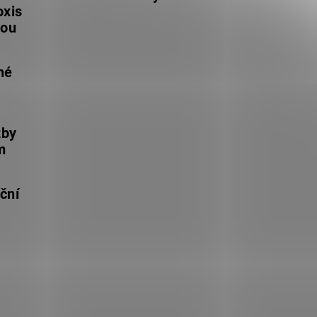
oxis
lou
né
žby
m
ční