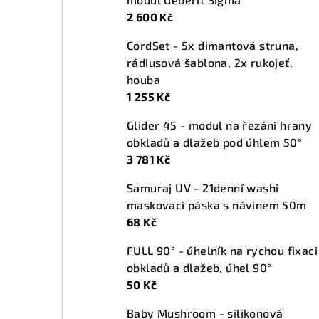
t
2 600 Kč
r
CordSet - 5x dimantová struna,
a
rádiusová šablona, 2x rukojeť,
n
houba
1 255 Kč
n
Glider 45 - modul na řezání hrany
í
obkladů a dlažeb pod úhlem 50°
p
3 781 Kč
a
Samuraj UV - 21denní washi
maskovací páska s návinem 50m
n
68 Kč
e
FULL 90° - úhelník na rychou fixaci
l
obkladů a dlažeb, úhel 90°
50 Kč
Baby Mushroom - silikonová