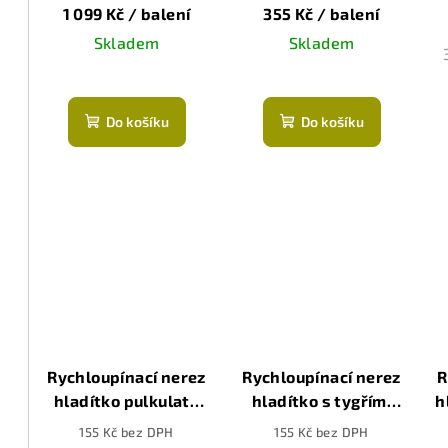
r
280x115mm
hladítka
1 099 Kč
/ balení
355 Kč
/ balení
Skladem
Skladem
o
Průměrné
Průměrné
d
hodnocení
hodnocení
u
Do košíku
Do košíku
produktu
produktu
je
je
k
5,0
5,0
t
z
z
5
5
ů
hvězdiček.
hvězdiček.
Rychloupínací nerez
Rychloupínací nerez
R
hladítko pulkulatý
hladítko s tygřími
h
zub 14, 280x115mm
zuby, 280x115mm
155 Kč bez DPH
155 Kč bez DPH