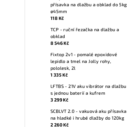
přísavka na dlažbu a obklad do 5kg
ø45mm
118 Kč
TCP - ruční řezačka na dlažbu a
obklad
8 546 Kč
Fixtop 2v1 - pomalé epoxidové
lepidlo a tmel na Jolly rohy,
pololesk, 2l
1 335 Kč
LFTBS - 21V aku vibrátor na dlažbu
s jednou baterií a kufrem
3 299 Kč
SCBLVT 2.0 - vakuová aku přísavka
na hladké i hrubé dlažby do 120kg
2 260 Kč