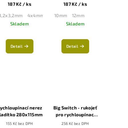
280x115mm
187 Kč
/ ks
187 Kč
/ ks
3,2x3,2mm
4x4mm
6x6mm
10mm
8x8mm
12mm
10x10mm
12x1
Skladem
Skladem
Detail
Detail
ychloupínací nerez
Big Switch - rukojeť
ladítko 280x115mm
pro rychloupínací
hladítka Bihui
155 Kč bez DPH
256 Kč bez DPH