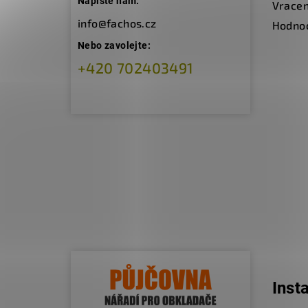
Napište nám:
Vracen
info@fachos.cz
Hodno
Nebo zavolejte:
+420 702403491
Inst