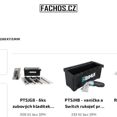
 280X115MM
V
ý
p
i
s
PTSJG8 - 6ks
PTSJHB - vanička a
R
zubových hladítek a
Switch rukojeť pro
p
rukojeti v boxu,
rychloupínací
908 Kč bez DPH
293 Kč bez DPH