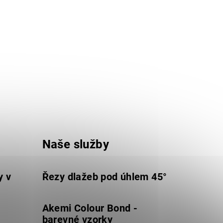
Naše služby
y v
Řezy dlažeb pod úhlem 45°
Akemi Colour Bond -
barevné vzorky