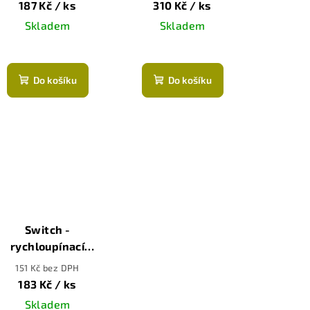
187 Kč
/ ks
310 Kč
/ ks
Skladem
Skladem
Do košíku
Do košíku
Switch -
rychloupínací
ukojeť pro hladítka
151 Kč bez DPH
Bihui
183 Kč
/ ks
Skladem