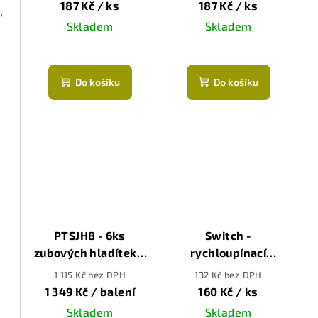
187 Kč
/ ks
187 Kč
/ ks
,
Skladem
Skladem
Do košíku
Do košíku
PTSJH8 - 6ks
Switch -
zubových hladítek a
rychloupínací
rukojeti v boxu,
dřevěná rukojeť pro
r
1 115 Kč bez DPH
132 Kč bez DPH
280x115mm
hladítka Bihui
1 349 Kč
/ balení
160 Kč
/ ks
Skladem
Skladem