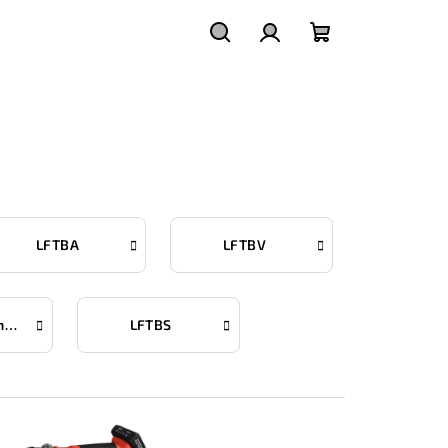
Hledat
Přihlášení
Nákupní
košík
LFTBA
LFTBV
Triller Energy
LFTBS