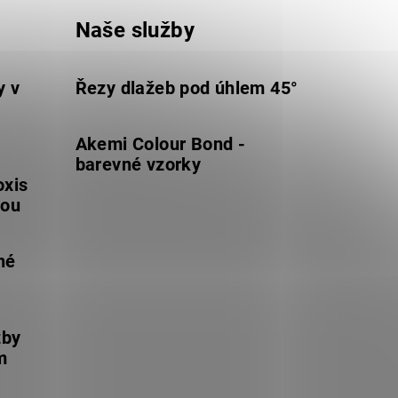
Naše služby
y v
Řezy dlažeb pod úhlem 45°
Akemi Colour Bond -
barevné vzorky
oxis
lou
né
žby
m