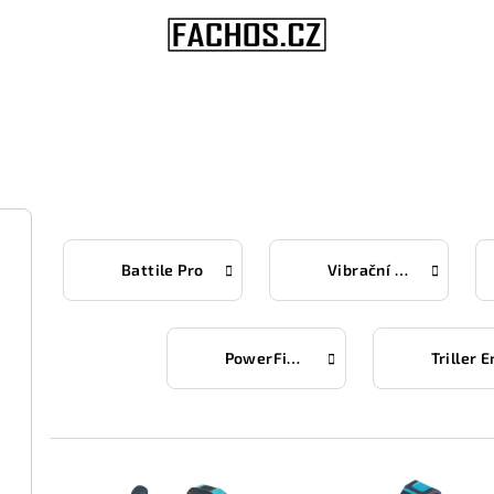
Battile Pro
Vibrační desky
PowerFix Vibro
V