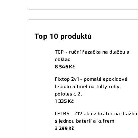
P
o
Top 10 produktů
s
TCP - ruční řezačka na dlažbu a
t
obklad
8 546 Kč
r
Fixtop 2v1 - pomalé epoxidové
a
lepidlo a tmel na Jolly rohy,
n
pololesk, 2l
1 335 Kč
n
LFTBS - 21V aku vibrátor na dlažbu
í
s jednou baterií a kufrem
p
3 299 Kč