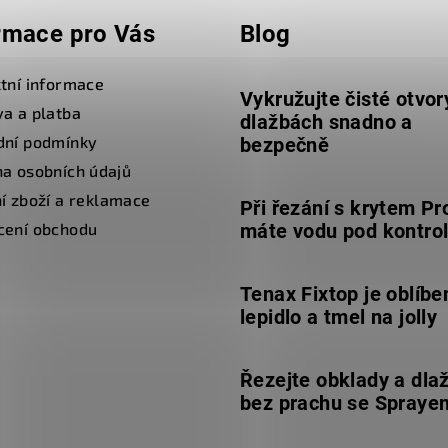
rmace pro Vás
Blog
tní informace
Vykružujte čisté otvor
a a platba
dlažbách snadno a
dní podmínky
bezpečně
a osobních údajů
í zboží a reklamace
Při řezání s krytem Pr
cení obchodu
máte vodu pod kontro
Tenax Fixtop je oblíbe
lepidlo a tmel na jolly
Řezejte obklady a dla
bez prachu se Spraye