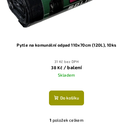
o
d
u
k
t
ů
Pytle na komunální odpad 110x70cm (120L), 10ks
31 Kč bez DPH
/ balení
38 Kč
Skladem
Do košíku
1
položek celkem
O
v