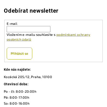
l
á
Odebírat newsletter
d
a
E-mail
c
í
Vložením e-mailu souhlasíte s
podmínkami ochrany
p
osobních údajů
r
v
k
Přihlásit se
y
v
Z
ý
Kde nás najdete:
á
p
Kozácká 205/12, Praha, 10100
p
i
a
Otevírací doba:
s
u
t
Po - čt: 8:00-20:00h
í
Pá: 8:00-17:00h
So: 8:00-16:00h