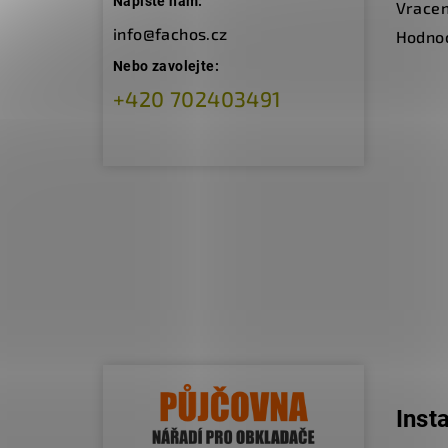
Napište nám:
Vracen
info@fachos.cz
Hodno
Nebo zavolejte:
+420 702403491
Inst