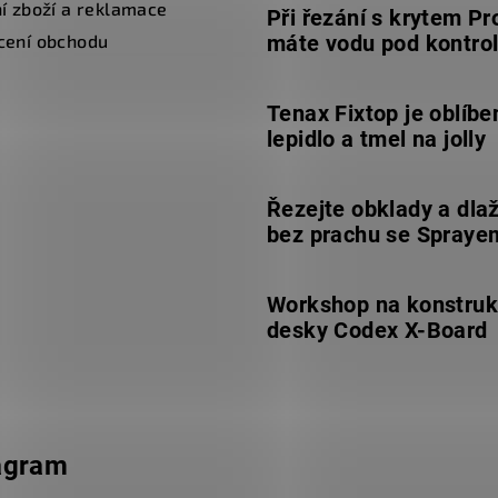
í zboží a reklamace
Při řezání s krytem Pr
cení obchodu
máte vodu pod kontro
Tenax Fixtop je oblíbe
lepidlo a tmel na jolly
Řezejte obklady a dla
bez prachu se Spraye
Workshop na konstruk
desky Codex X-Board
agram