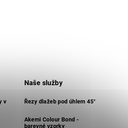
Naše služby
y v
Řezy dlažeb pod úhlem 45°
Akemi Colour Bond -
barevné vzorky