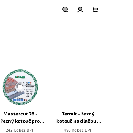
Hledat
Přihlášení
Nákupní
košík
Mastercut 76 -
Termit - řezný
řezný kotouč pro
kotouč na dlažbu s
minibrusky, 76mm
upínáním 10mm,
242 Kč bez DPH
490 Kč bez DPH