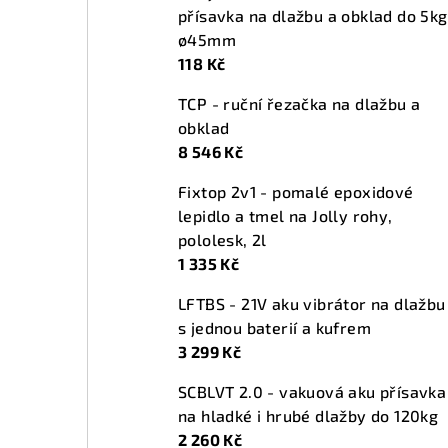
přísavka na dlažbu a obklad do 5kg
ø45mm
118 Kč
TCP - ruční řezačka na dlažbu a
obklad
8 546 Kč
Fixtop 2v1 - pomalé epoxidové
lepidlo a tmel na Jolly rohy,
pololesk, 2l
1 335 Kč
LFTBS - 21V aku vibrátor na dlažbu
s jednou baterií a kufrem
3 299 Kč
SCBLVT 2.0 - vakuová aku přísavka
na hladké i hrubé dlažby do 120kg
2 260 Kč