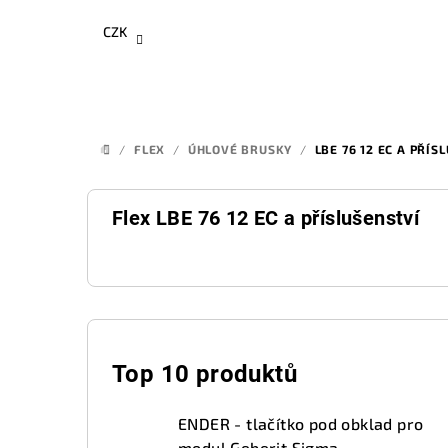
Přejít
CZK
na
obsah
/
FLEX
/
ÚHLOVÉ BRUSKY
/
LBE 76 12 EC A PŘÍS
DOMŮ
Flex LBE 76 12 EC a příslušenství
P
o
Top 10 produktů
s
ENDER - tlačítko pod obklad pro
modul Geberit Sigma