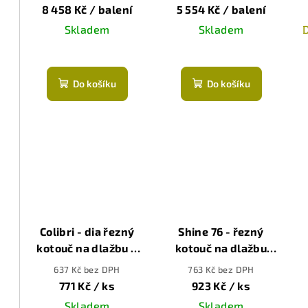
r
baterie + nabíječka
76mm
8 458 Kč
/ balení
5 554 Kč
/ balení
Skladem
Skladem
o
d
u
Do košíku
Do košíku
k
t
ů
Colibri - dia řezný
Shine 76 - řezný
kotouč na dlažbu a
kotouč na dlažbu
obklad, ø76mm
pro minibrusky,
ř
637 Kč bez DPH
763 Kč bez DPH
76mm (extra čistý)
771 Kč
/ ks
923 Kč
/ ks
Skladem
Skladem