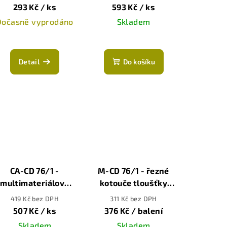
ø76mm
293 Kč
/ ks
593 Kč
/ ks
Dočasně vyprodáno
Skladem
Průměrné
hodnocení
Detail
Do košíku
produktu
je
5,0
z
5
hvězdiček.
CA-CD 76/1 -
M-CD 76/1 - řezné
multimateriálový
kotouče tloušťky
ezný kotouč, 76mm
1mm na nerez (5ks),
419 Kč bez DPH
311 Kč bez DPH
ø76mm
507 Kč
/ ks
376 Kč
/ balení
Skladem
Skladem