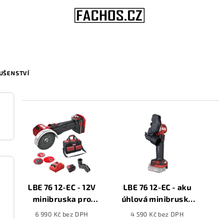
LUŠENSTVÍ
V
ý
p
i
s
LBE 76 12-EC - 12V
LBE 76 12-EC - aku
minibruska pro
úhlová minibruska
p
kotouče 76mm +
12V pro kotouče
6 990 Kč bez DPH
4 590 Kč bez DPH