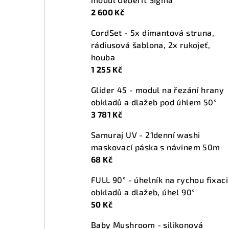
t
2 600 Kč
r
CordSet - 5x dimantová struna,
a
rádiusová šablona, 2x rukojeť,
n
houba
1 255 Kč
n
Glider 45 - modul na řezání hrany
í
obkladů a dlažeb pod úhlem 50°
p
3 781 Kč
a
Samuraj UV - 21denní washi
maskovací páska s návinem 50m
n
68 Kč
e
FULL 90° - úhelník na rychou fixaci
l
obkladů a dlažeb, úhel 90°
50 Kč
Baby Mushroom - silikonová