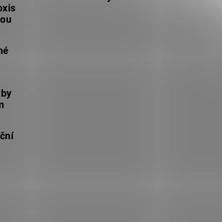
oxis
lou
né
žby
m
ční