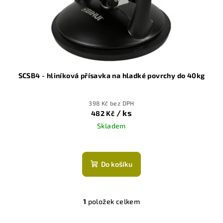
o
d
u
k
t
ů
SCSB4 - hliníková přísavka na hladké povrchy do 40kg
398 Kč bez DPH
/ ks
482 Kč
Skladem
Do košíku
1
položek celkem
O
v