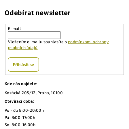
l
á
Odebírat newsletter
d
a
E-mail
c
í
Vložením e-mailu souhlasíte s
podmínkami ochrany
p
osobních údajů
r
v
k
Přihlásit se
y
v
Z
ý
Kde nás najdete:
á
p
Kozácká 205/12, Praha, 10100
p
i
a
Otevírací doba:
s
u
t
Po - čt: 8:00-20:00h
í
Pá: 8:00-17:00h
So: 8:00-16:00h