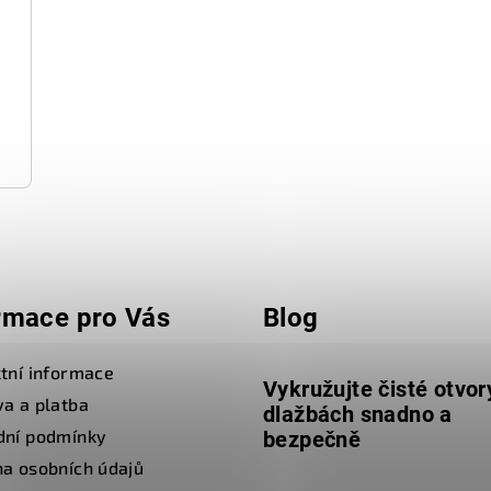
rmace pro Vás
Blog
tní informace
Vykružujte čisté otvor
a a platba
dlažbách snadno a
dní podmínky
bezpečně
a osobních údajů