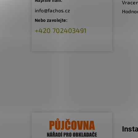
Napište nám:
Vracen
info@fachos.cz
Hodno
Nebo zavolejte:
+420 702403491
Inst