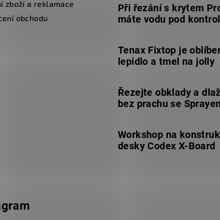
í zboží a reklamace
Při řezání s krytem Pr
cení obchodu
máte vodu pod kontro
Tenax Fixtop je oblíbe
lepidlo a tmel na jolly
Řezejte obklady a dla
bez prachu se Spraye
Workshop na konstruk
desky Codex X-Board
agram