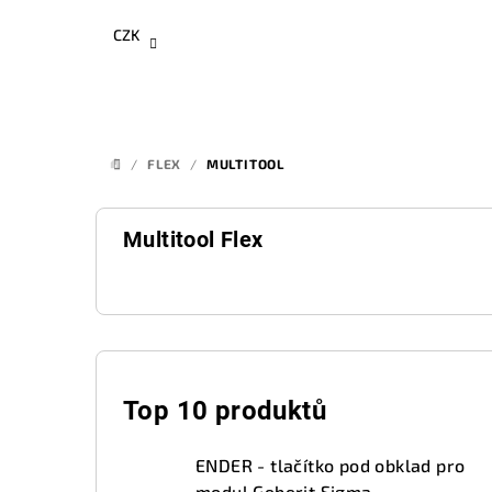
Přejít
CZK
na
obsah
/
FLEX
/
MULTITOOL
DOMŮ
Multitool Flex
P
o
Top 10 produktů
s
ENDER - tlačítko pod obklad pro
modul Geberit Sigma