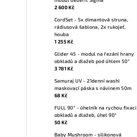
t
2 600 Kč
r
CordSet - 5x dimantová struna,
a
rádiusová šablona, 2x rukojeť,
n
houba
1 255 Kč
n
Glider 45 - modul na řezání hrany
í
obkladů a dlažeb pod úhlem 50°
p
3 781 Kč
a
Samuraj UV - 21denní washi
maskovací páska s návinem 50m
n
68 Kč
e
FULL 90° - úhelník na rychou fixaci
l
obkladů a dlažeb, úhel 90°
50 Kč
Baby Mushroom - silikonová