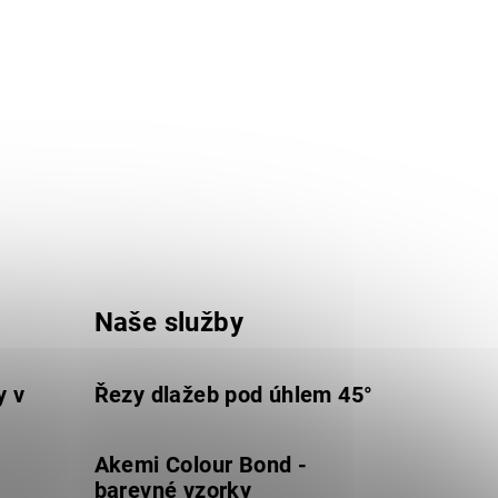
Naše služby
y v
Řezy dlažeb pod úhlem 45°
Akemi Colour Bond -
barevné vzorky