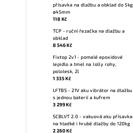
přísavka na dlažbu a obklad do 5kg
ø45mm
118 Kč
TCP - ruční řezačka na dlažbu a
obklad
8 546 Kč
Fixtop 2v1 - pomalé epoxidové
lepidlo a tmel na Jolly rohy,
pololesk, 2l
1 335 Kč
LFTBS - 21V aku vibrátor na dlažbu
s jednou baterií a kufrem
3 299 Kč
SCBLVT 2.0 - vakuová aku přísavka
na hladké i hrubé dlažby do 120kg
2 260 Kč