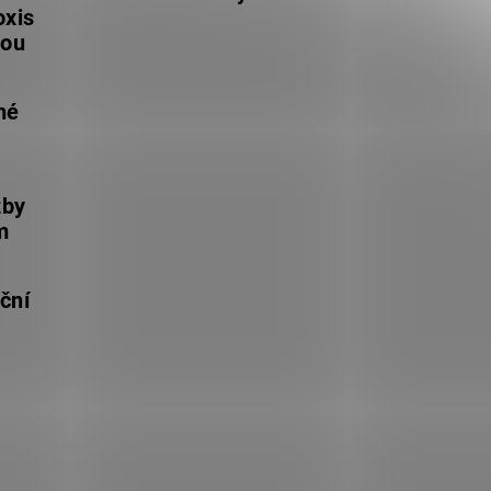
oxis
lou
né
žby
m
ční