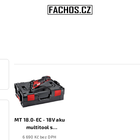
V
ý
p
i
s
MT 18.0-EC - 18V aku
multitool s
p
rychloupínacím
6 690 Kč bez DPH