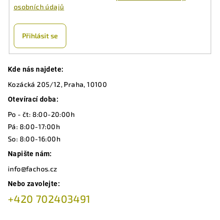
p
osobních údajů
r
v
k
Přihlásit se
y
v
Z
ý
Kde nás najdete:
á
p
Kozácká 205/12, Praha, 10100
p
i
a
Otevírací doba:
s
u
t
Po - čt: 8:00-20:00h
í
Pá: 8:00-17:00h
So: 8:00-16:00h
Napište nám:
info@fachos.cz
Nebo zavolejte:
+420 702403491