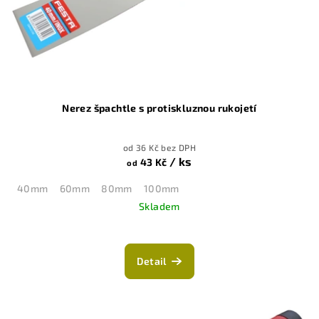
o
d
u
k
t
ů
Nerez špachtle s protiskluznou rukojetí
od 36 Kč bez DPH
/ ks
43 Kč
od
40mm
60mm
80mm
100mm
Skladem
Detail