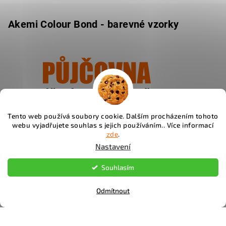
Akemi Colour Bond - barevné vzorky
Tento web používá soubory cookie. Dalším procházením tohoto
Ukázat
webu vyjadřujete souhlas s jejich používáním.. Více informací
zde
.
Nastavení
Souhlasím
Instagram
Odmítnout
Copyright 2026
Fachos.cz
. Všechna práva vyhrazena.
Upravit nastavení cookies