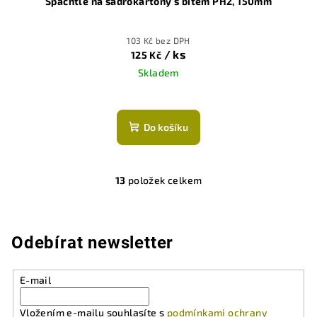
Špachtle na sádrokartony s bitem PH2, 150mm
103 Kč bez DPH
/ ks
125 Kč
Skladem
Do košíku
13
položek celkem
O
v
l
á
Odebírat newsletter
d
a
E-mail
c
í
Vložením e-mailu souhlasíte s
podmínkami ochrany