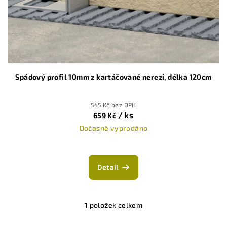
o
d
u
k
t
ů
Spádový profil 10mm z kartáčované nerezi, délka 120cm
545 Kč bez DPH
/ ks
659 Kč
Dočasně vyprodáno
Detail
1
položek celkem
O
v