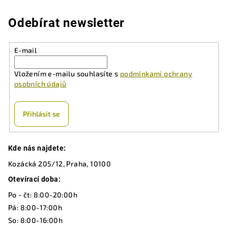
l
á
Odebírat newsletter
d
a
E-mail
c
í
Vložením e-mailu souhlasíte s
podmínkami ochrany
p
osobních údajů
r
v
k
Přihlásit se
y
v
Z
ý
Kde nás najdete:
á
p
Kozácká 205/12, Praha, 10100
p
i
a
Otevírací doba:
s
u
t
Po - čt: 8:00-20:00h
í
Pá: 8:00-17:00h
So: 8:00-16:00h