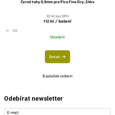
Černé tuhy 0,9mm pro Pica Fine Dry, 24ks
93 Kč bez DPH
/ balení
112 Kč
H
HB
Skladem
Detail
3
položek celkem
O
v
l
á
Odebírat newsletter
d
a
E-mail
c