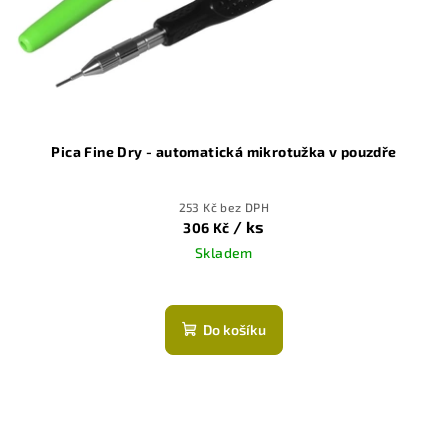
o
d
u
k
t
ů
Pica Fine Dry - automatická mikrotužka v pouzdře
253 Kč bez DPH
/ ks
306 Kč
Skladem
Do košíku