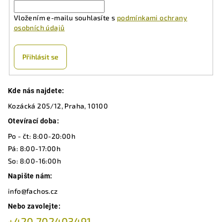
í
Vložením e-mailu souhlasíte s
podmínkami ochrany
p
osobních údajů
r
v
k
Přihlásit se
y
v
Z
ý
Kde nás najdete:
á
p
Kozácká 205/12, Praha, 10100
p
i
a
Otevírací doba:
s
u
t
Po - čt: 8:00-20:00h
í
Pá: 8:00-17:00h
So: 8:00-16:00h
Napište nám:
info@fachos.cz
Nebo zavolejte:
+420 702403491