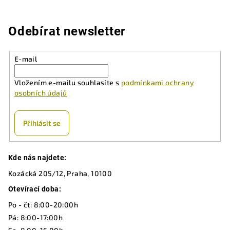
Odebírat newsletter
E-mail
Vložením e-mailu souhlasíte s
podmínkami ochrany
osobních údajů
Přihlásit se
Z
Kde nás najdete:
á
Kozácká 205/12, Praha, 10100
p
a
Otevírací doba:
t
Po - čt: 8:00-20:00h
í
Pá: 8:00-17:00h