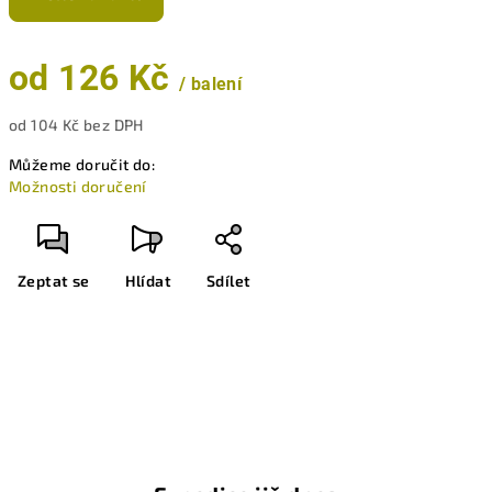
od
126 Kč
/ balení
od
104 Kč
bez DPH
Měrná
Můžeme doručit do:
cena:
Možnosti doručení
Zeptat se
Hlídat
Sdílet