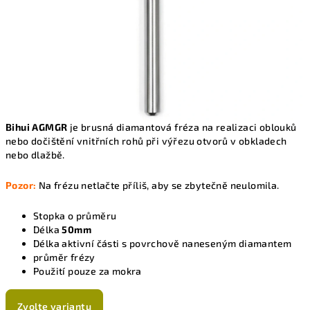
Bihui AGMGR
je brusná diamantová fréza na realizaci oblouků
nebo dočištění vnitřních rohů při výřezu otvorů v obkladech
nebo dlažbě.
Pozor:
Na frézu netlačte příliš, aby se zbytečně neulomila
.
Stopka o průměru
Délka
50mm
Délka aktivní části s povrchově naneseným diamantem
průměr frézy
Použití pouze za mokra
Zvolte variantu