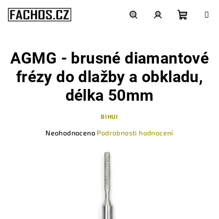
Přejít
na
obsah
Nákupn
Hledat
Přihlášení
AGMG - brusné diamantové
košík
frézy do dlažby a obkladu,
délka 50mm
BIHUI
Průměrné
Neohodnoceno
Podrobnosti hodnocení
hodnocení
produktu
je
0,0
z
5
hvězdiček.