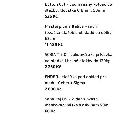
Button Cut - vodní řezný kotouč do
dlažby, tloušťka 0.8mm, 50mm
526 Kč
Masterpiuma Italica - ruční
řezačka dlažeb a obkladů do délky
63cm
11 489 Kč
SCBLVT 2.0 - vakuová aku přísavka
na hladké i hrubé dlažby do 120kg
2 260 Kč
ENDER - tlačítko pod obklad pro
modul Geberit Sigma
2 600 Kč
Samuraj UV - 21denní washi
maskovací páska s návinem 50m
68 Kč