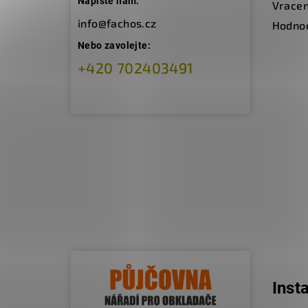
Napište nám:
Vracen
info@fachos.cz
Hodno
Nebo zavolejte:
+420 702403491
Inst