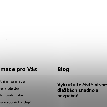
rmace pro Vás
Blog
tní informace
Vykružujte čisté otvor
a a platba
dlažbách snadno a
dní podmínky
bezpečně
a osobních údajů