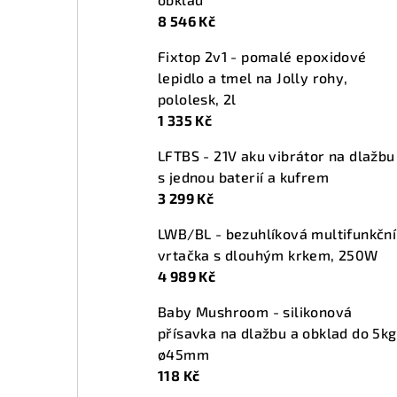
t
8 546 Kč
r
Fixtop 2v1 - pomalé epoxidové
a
lepidlo a tmel na Jolly rohy,
n
pololesk, 2l
1 335 Kč
n
LFTBS - 21V aku vibrátor na dlažbu
í
s jednou baterií a kufrem
p
3 299 Kč
a
LWB/BL - bezuhlíková multifunkční
vrtačka s dlouhým krkem, 250W
n
4 989 Kč
e
Baby Mushroom - silikonová
l
přísavka na dlažbu a obklad do 5kg
ø45mm
118 Kč