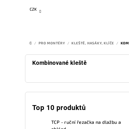
Přejít
CZK
na
obsah
/
PRO MONTÉRY
/
KLEŠTĚ, HASÁKY, KLÍČE
/
KOM
DOMŮ
Kombinované kleště
P
o
Top 10 produktů
s
TCP - ruční řezačka na dlažbu a
obklad