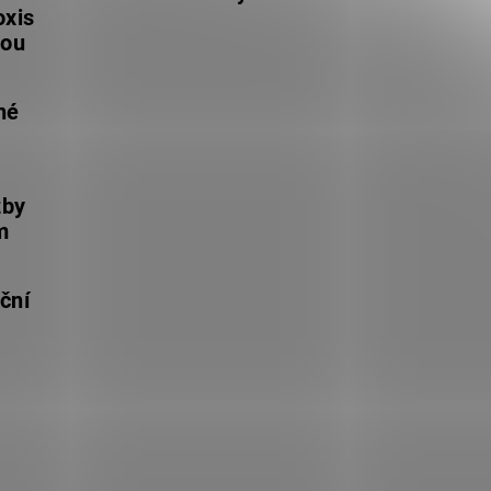
oxis
lou
né
žby
m
ční