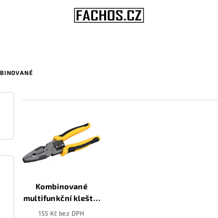
BINOVANÉ
V
ý
p
i
s
Kombinované
multifunkční kleště,
p
220mm
155 Kč bez DPH