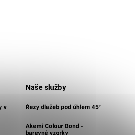
Naše služby
y v
Řezy dlažeb pod úhlem 45°
Akemi Colour Bond -
barevné vzorky