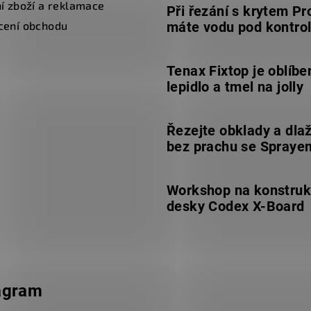
í zboží a reklamace
Při řezání s krytem Pr
cení obchodu
máte vodu pod kontro
Tenax Fixtop je oblíbe
lepidlo a tmel na jolly
Řezejte obklady a dla
bez prachu se Spraye
Workshop na konstruk
desky Codex X-Board
agram