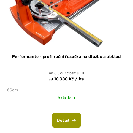
r
o
d
u
k
t
ů
Performante - profi ruční řezačka na dlažbu a obklad
od 8 579 Kč bez DPH
/ ks
10 380 Kč
od
65cm
Skladem
Detail