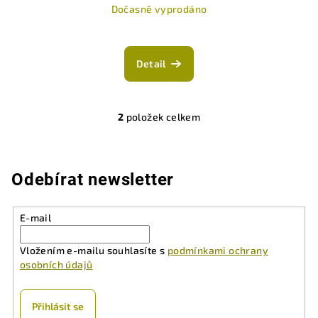
Dočasně vyprodáno
Detail
2
položek celkem
O
v
l
á
Odebírat newsletter
d
a
E-mail
c
í
Vložením e-mailu souhlasíte s
podmínkami ochrany
p
osobních údajů
r
v
k
Přihlásit se