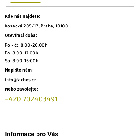
y
v
Z
ý
Kde nás najdete:
á
p
Kozácká 205/12, Praha, 10100
p
i
a
Otevírací doba:
s
u
t
Po - čt: 8:00-20:00h
í
Pá: 8:00-17:00h
So: 8:00-16:00h
Napište nám:
info@fachos.cz
Nebo zavolejte:
+420 702403491
Informace pro Vás