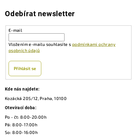
l
á
Odebírat newsletter
d
a
E-mail
c
í
Vložením e-mailu souhlasíte s
podmínkami ochrany
p
osobních údajů
r
v
k
Přihlásit se
y
v
Z
ý
Kde nás najdete:
á
p
Kozácká 205/12, Praha, 10100
p
i
a
Otevírací doba:
s
u
t
Po - čt: 8:00-20:00h
í
Pá: 8:00-17:00h
So: 8:00-16:00h