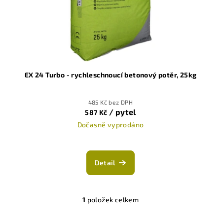
o
d
u
k
t
ů
EX 24 Turbo - rychleschnoucí betonový potěr, 25kg
485 Kč bez DPH
/ pytel
587 Kč
Dočasně vyprodáno
Detail
1
položek celkem
O
v