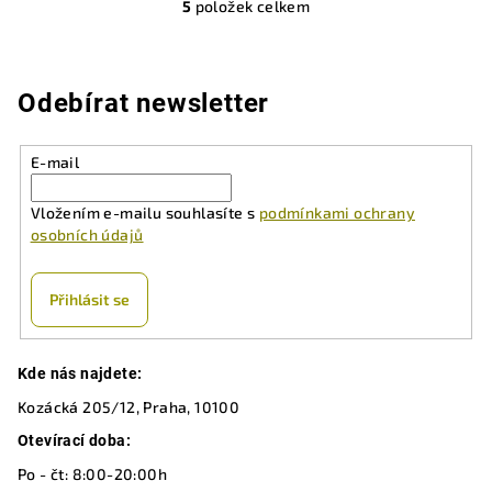
5
položek celkem
O
v
l
á
Odebírat newsletter
d
a
E-mail
c
í
Vložením e-mailu souhlasíte s
podmínkami ochrany
p
osobních údajů
r
v
k
Přihlásit se
y
v
Z
ý
Kde nás najdete:
á
p
Kozácká 205/12, Praha, 10100
p
i
a
Otevírací doba:
s
u
t
Po - čt: 8:00-20:00h