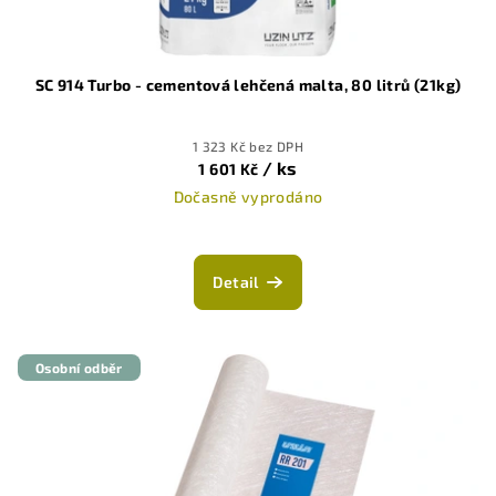
k
t
ů
SC 914 Turbo - cementová lehčená malta, 80 litrů (21kg)
1 323 Kč bez DPH
/ ks
1 601 Kč
Dočasně vyprodáno
Detail
Osobní odběr