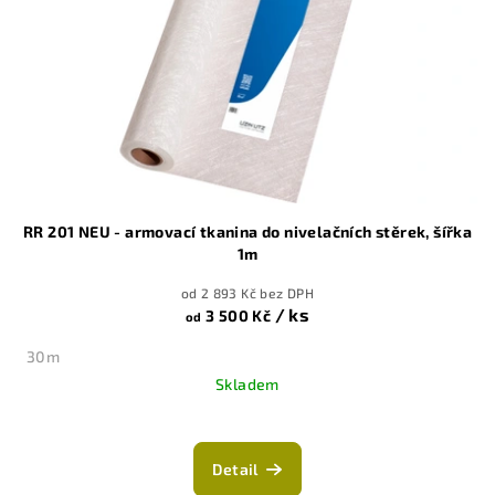
RR 201 NEU - armovací tkanina do nivelačních stěrek, šířka
1m
od 2 893 Kč bez DPH
/ ks
3 500 Kč
od
30m
Skladem
Detail