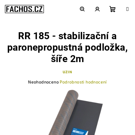
Přejít
na
obsah
Nákupn
Hledat
Přihlášení
RR 185 - stabilizační a
košík
paronepropustná podložka,
šíře 2m
UZIN
Průměrné
Neohodnoceno
Podrobnosti hodnocení
hodnocení
produktu
je
0,0
z
5
hvězdiček.