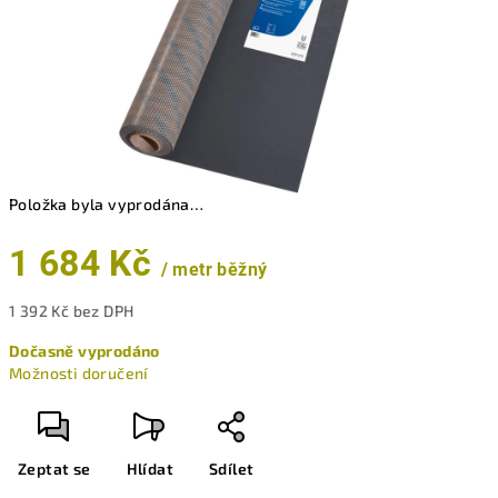
Položka byla vyprodána…
1 684 Kč
/ metr běžný
1 392 Kč bez DPH
Měrná
Dočasně vyprodáno
cena:
Možnosti doručení
Zeptat se
Hlídat
Sdílet