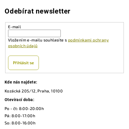
Odebírat newsletter
E-mail
Vložením e-mailu souhlasíte s
podmínkami ochrany
osobních údajů
Přihlásit se
Z
Kde nás najdete:
á
Kozácká 205/12, Praha, 10100
p
a
Otevírací doba:
t
Po - čt: 8:00-20:00h
í
Pá: 8:00-17:00h
So: 8:00-16:00h