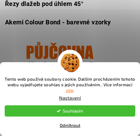
Řezy dlažeb pod úhlem 45°
Akemi Colour Bond - barevné vzorky
Tento web používá soubory cookie. Dalším procházením tohoto
Ukázat
webu vyjadřujete souhlas s jejich používáním.. Více informací
zde
.
Nastavení
Souhlasím
Instagram
Odmítnout
Copyright 2026
Fachos.cz
. Všechna práva vyhrazena.