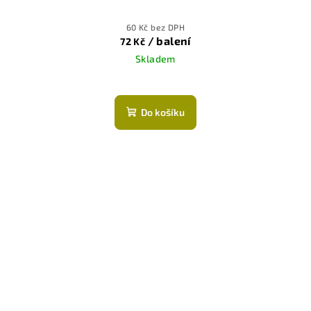
60 Kč bez DPH
/ balení
72 Kč
Skladem
Průměrné
hodnocení
produktu
Do košíku
je
5,0
z
5
hvězdiček.