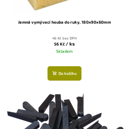
k
t
ů
Jemná vymývací houba do ruky, 180x90x60mm
46 Kč bez DPH
/ ks
56 Kč
Skladem
Do košíku