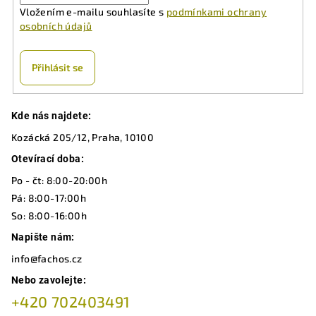
Vložením e-mailu souhlasíte s
podmínkami ochrany
p
osobních údajů
r
v
k
Přihlásit se
y
v
Z
ý
Kde nás najdete:
á
p
Kozácká 205/12, Praha, 10100
p
i
a
Otevírací doba:
s
u
t
Po - čt: 8:00-20:00h
í
Pá: 8:00-17:00h
So: 8:00-16:00h
Napište nám:
info@fachos.cz
Nebo zavolejte:
+420 702403491