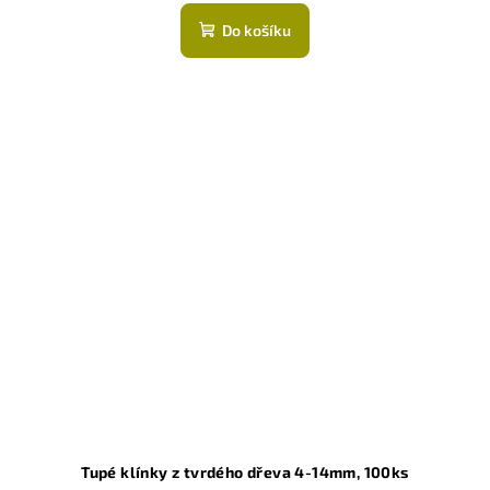
hodnocení
produktu
Do košíku
je
5,0
z
5
hvězdiček.
Tupé klínky z tvrdého dřeva 4-14mm, 100ks