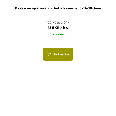
Deska na spárování cihel a kamene, 320x180mm
129 Kč bez DPH
/ ks
156 Kč
Skladem
Průměrné
hodnocení
produktu
Do košíku
je
5,0
z
5
hvězdiček.