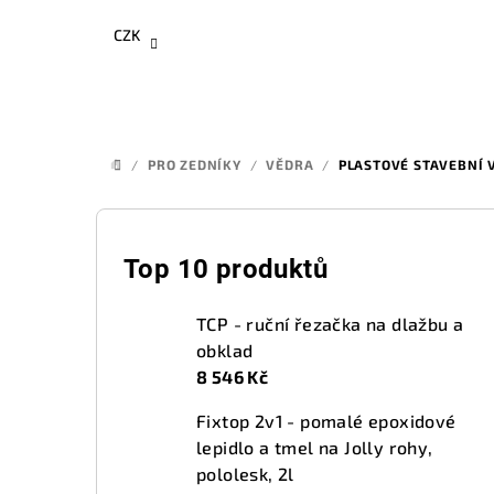
Přejít
CZK
na
obsah
/
PRO ZEDNÍKY
/
VĚDRA
/
PLASTOVÉ STAVEBNÍ 
DOMŮ
P
o
Top 10 produktů
s
TCP - ruční řezačka na dlažbu a
t
obklad
8 546 Kč
r
Fixtop 2v1 - pomalé epoxidové
a
lepidlo a tmel na Jolly rohy,
n
pololesk, 2l