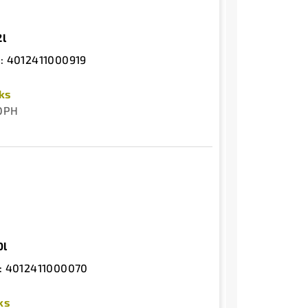
2l
:
4012411000919
 ks
 DPH
0l
:
4012411000070
ks