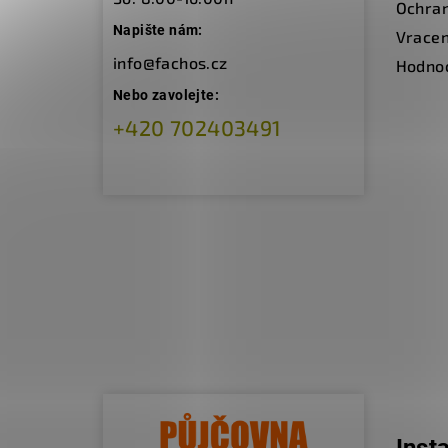
Ochran
Napište nám:
Vracen
info@fachos.cz
Hodno
Nebo zavolejte:
+420 702403491
Inst