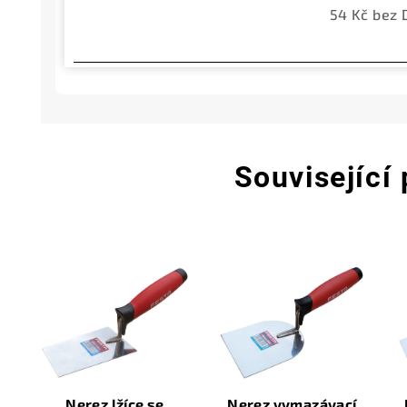
54 Kč bez
Související
Nerez lžíce se
Nerez vymazávací