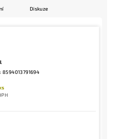
ní
Diskuze
l
:
8594013791694
ks
 DPH