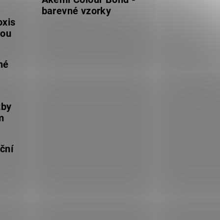
barevné vzorky
oxis
lou
né
žby
m
ční