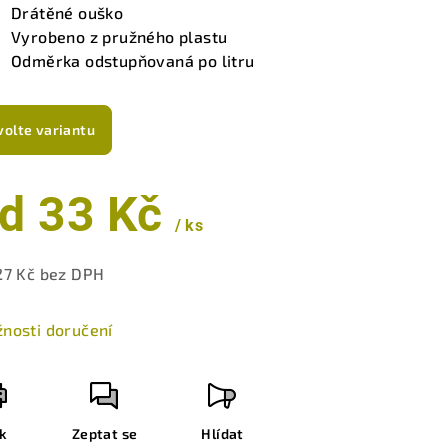
Drátěné ouško
Vyrobeno z pružného plastu
zdiček.
Odměrka odstupňovaná po litru
volte variantu
od
33 Kč
/ ks
27 Kč
bez DPH
ná
a:
nosti doručení
sk
Zeptat se
Hlídat