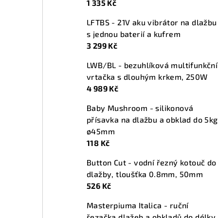
1 335 Kč
n
LFTBS - 21V aku vibrátor na dlažbu
í
s jednou baterií a kufrem
p
3 299 Kč
a
LWB/BL - bezuhlíková multifunkční
vrtačka s dlouhým krkem, 250W
n
4 989 Kč
e
Baby Mushroom - silikonová
l
přísavka na dlažbu a obklad do 5kg
ø45mm
118 Kč
Button Cut - vodní řezný kotouč do
dlažby, tloušťka 0.8mm, 50mm
526 Kč
Masterpiuma Italica - ruční
řezačka dlažeb a obkladů do délky