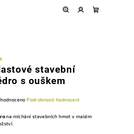
Hledat
Přihlášení
Nákupní
košík
 5
lastové stavební
ědro s ouškem
měrné
hodnoceno
Podrobnosti hodnocení
nocení
duktu
dro
na míchání stavebních hmot v malém
žství.