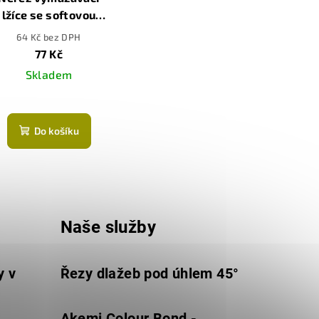
lžíce se softovou
rukojetí, 80mm
64 Kč bez DPH
77 Kč
Skladem
Do košíku
Naše služby
y v
Řezy dlažeb pod úhlem 45°
Akemi Colour Bond -