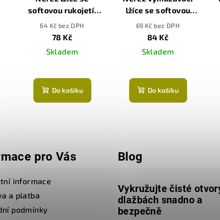
softovou rukojetí,
lžíce se softovou
120mm
rukojetí, 100mm
64 Kč bez DPH
69 Kč bez DPH
78 Kč
84 Kč
Skladem
Skladem
Do košíku
Do košíku
rmace pro Vás
Blog
tní informace
Vykružujte čisté otvor
a a platba
dlažbách snadno a
dní podmínky
bezpečně