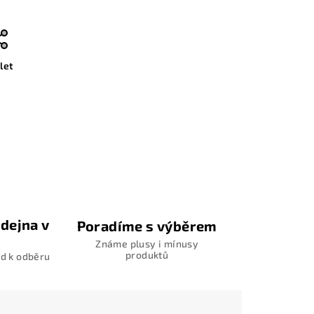
let
dejna v
Poradíme s výběrem
Známe plusy i mínusy
produktů
d k odběru