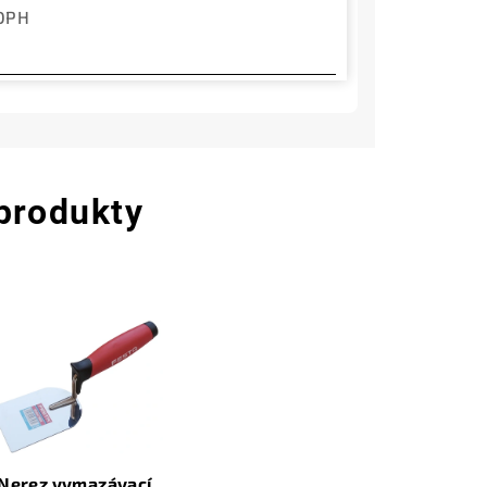
 DPH
 produkty
Nerez vymazávací