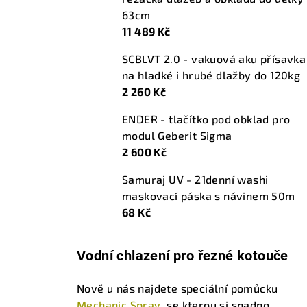
63cm
11 489 Kč
SCBLVT 2.0 - vakuová aku přísavka
na hladké i hrubé dlažby do 120kg
2 260 Kč
ENDER - tlačítko pod obklad pro
modul Geberit Sigma
2 600 Kč
Samuraj UV - 21denní washi
maskovací páska s návinem 50m
68 Kč
Vodní chlazení pro řezné kotouče
Nově u nás najdete speciální pomůcku
Mechanic Spray
, se kterou si snadno