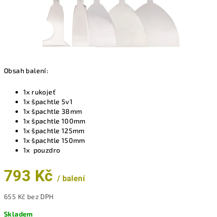
Obsah balení:
1x rukojeť
1x špachtle 5v1
1x špachtle 38mm
1x špachtle 100mm
1x špachtle 125mm
1x špachtle 150mm
1x pouzdro
793 Kč
/ balení
655 Kč bez DPH
Měrná
Skladem
cena: