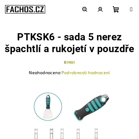
Přejít
na
obsah
Nákupn
Hledat
Přihlášení
PTKSK6 - sada 5 nerez
košík
špachtlí a rukojetí v pouzdře
BIHUI
Průměrné
Neohodnoceno
Podrobnosti hodnocení
hodnocení
produktu
je
0,0
z
5
hvězdiček.