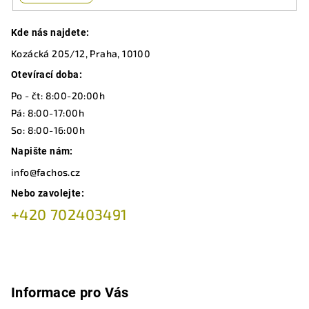
Z
Kde nás najdete:
á
Kozácká 205/12, Praha, 10100
p
a
Otevírací doba:
t
Po - čt: 8:00-20:00h
í
Pá: 8:00-17:00h
So: 8:00-16:00h
Napište nám:
info@fachos.cz
Nebo zavolejte:
+420 702403491
Informace pro Vás