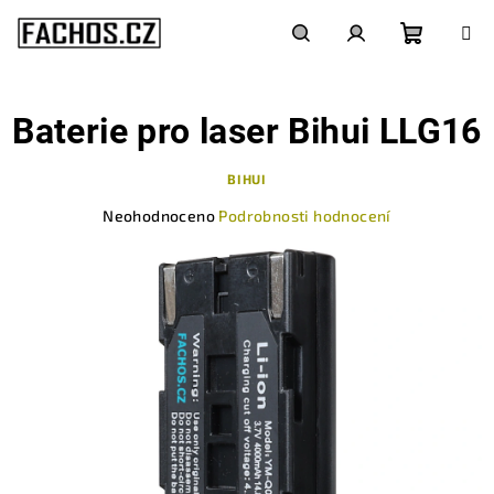
Přejít
na
obsah
Nákupn
Hledat
Přihlášení
Baterie pro laser Bihui LLG16
košík
BIHUI
Průměrné
Neohodnoceno
Podrobnosti hodnocení
hodnocení
produktu
je
0,0
z
5
hvězdiček.