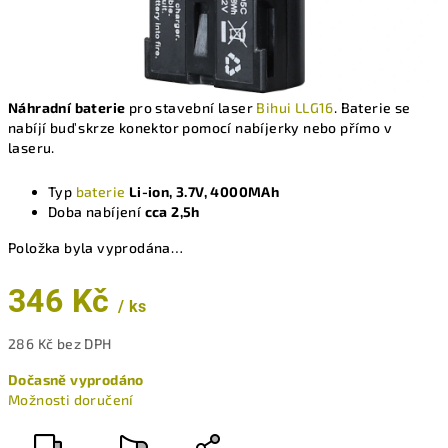
Náhradní baterie
pro stavební laser
Bihui LLG16
. Baterie se
nabíjí buď skrze konektor pomocí nabíjerky nebo přímo v
laseru.
Typ
baterie
Li-ion, 3.7V, 4000MAh
Doba nabíjení
cca 2,5h
Položka byla vyprodána…
346 Kč
/ ks
286 Kč bez DPH
Měrná
Dočasně vyprodáno
cena:
Možnosti doručení