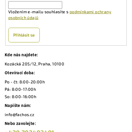
Vložením e-mailu souhlasíte s
podmínkami ochrany
osobních údajů
Přihlásit se
Z
Kde nás najdete:
á
Kozácká 205/12, Praha, 10100
p
a
Otevírací doba:
t
Po - čt: 8:00-20:00h
í
Pá: 8:00-17:00h
So: 8:00-16:00h
Napište nám:
info@fachos.cz
Nebo zavolejte: