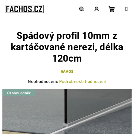
Přejít
na
obsah
Nákupn
Hledat
Přihlášení
Spádový profil 10mm z
košík
kartáčované nerezi, délka
120cm
HAVOS
Průměrné
Neohodnoceno
Podrobnosti hodnocení
hodnocení
produktu
Osobní odběr
je
0,0
z
5
hvězdiček.