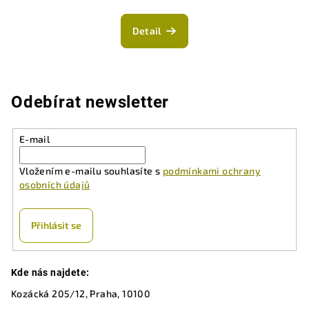
Detail
Odebírat newsletter
E-mail
Vložením e-mailu souhlasíte s
podmínkami ochrany
osobních údajů
Přihlásit se
Z
Kde nás najdete:
á
Kozácká 205/12, Praha, 10100
p