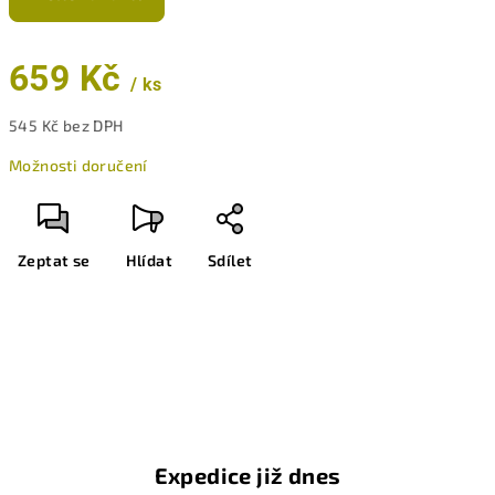
659 Kč
/ ks
545 Kč bez DPH
Měrná
Možnosti doručení
cena:
Zeptat se
Hlídat
Sdílet
Expedice již dnes