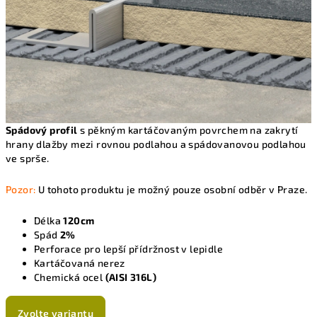
Spádový profil
s pěkným kartáčovaným povrchem na zakrytí
hrany dlažby mezi rovnou podlahou a spádovanovou podlahou
ve sprše.
Pozor:
U tohoto produktu je možný pouze osobní odběr v Praze.
Délka
120cm
Spád
2%
Perforace pro lepší přídržnost v lepidle
Kartáčovaná nerez
Chemická ocel
(AISI 316L)
Zvolte variantu