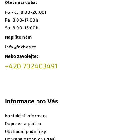
a
Otevírací doba:
t
Po - čt: 8:00-20:00h
í
Pá: 8:00-17:00h
So: 8:00-16:00h
Napište nám:
info@fachos.cz
Nebo zavolejte:
+420 702403491
Informace pro Vás
Kontaktní informace
Doprava a platba
Obchodní podmínky
Ochrana osobních údajů