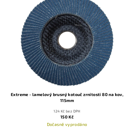
Extreme - lamelový brusný kotouč zrnitosti 80 na kov,
115mm
124 Kč bez DPH
150 Kč
Dočasně vyprodáno