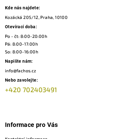
Z
Kde nás najdete:
á
Kozácká 205/12, Praha, 10100
p
a
Otevírací doba:
t
Po - čt: 8:00-20:00h
í
Pá: 8:00-17:00h
So: 8:00-16:00h
Napište nám:
info@fachos.cz
Nebo zavolejte:
+420 702403491
Informace pro Vás
Kontaktní informace