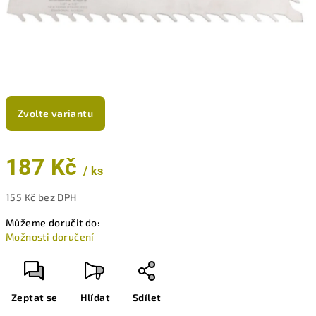
Zvolte variantu
187 Kč
/ ks
155 Kč bez DPH
Měrná
Můžeme doručit do:
cena:
Možnosti doručení
Zeptat se
Hlídat
Sdílet