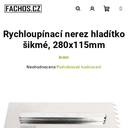
Přejít
na
obsah
Nákupn
Hledat
Přihlášení
Rychloupínací nerez hladítko
košík
šikmé, 280x115mm
BIHUI
Průměrné
Neohodnoceno
Podrobnosti hodnocení
hodnocení
produktu
je
0,0
z
5
hvězdiček.