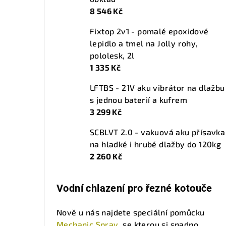
8 546 Kč
Fixtop 2v1 - pomalé epoxidové
lepidlo a tmel na Jolly rohy,
pololesk, 2l
1 335 Kč
LFTBS - 21V aku vibrátor na dlažbu
s jednou baterií a kufrem
3 299 Kč
SCBLVT 2.0 - vakuová aku přísavka
na hladké i hrubé dlažby do 120kg
2 260 Kč
Vodní chlazení pro řezné kotouče
Nově u nás najdete speciální pomůcku
Mechanic Spray
, se kterou si snadno