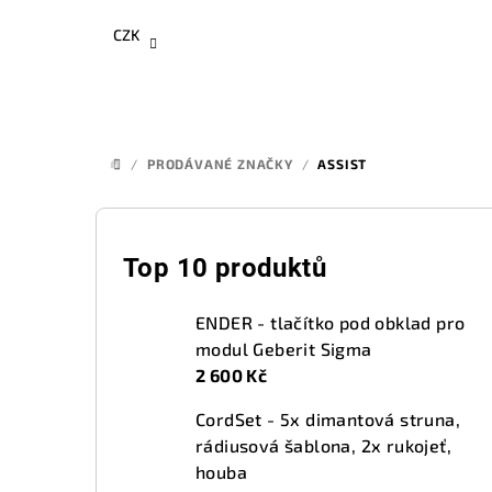
Přejít
CZK
na
obsah
/
PRODÁVANÉ ZNAČKY
/
ASSIST
DOMŮ
P
o
Top 10 produktů
s
ENDER - tlačítko pod obklad pro
t
modul Geberit Sigma
2 600 Kč
r
CordSet - 5x dimantová struna,
a
rádiusová šablona, 2x rukojeť,
n
houba