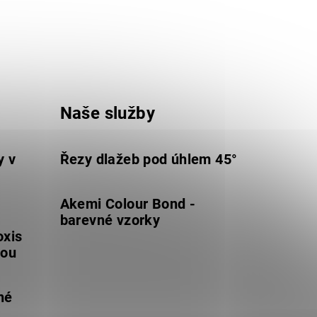
Naše služby
y v
Řezy dlažeb pod úhlem 45°
Akemi Colour Bond -
barevné vzorky
oxis
lou
né