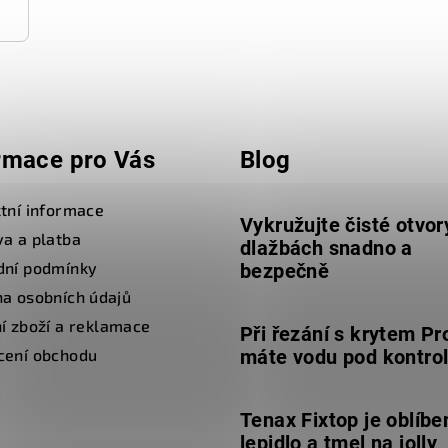
rmace pro Vás
Blog
tní informace
Vykružujte čisté otvor
a a platba
dlažbách snadno a
dní podmínky
bezpečně
a osobních údajů
í zboží a reklamace
Při řezání s krytem Pr
cení obchodu
máte vodu pod kontro
Tenax Fixtop je oblíbe
lepidlo a tmel na jolly