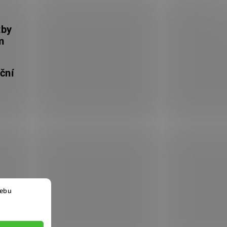
žby
m
ční
webu