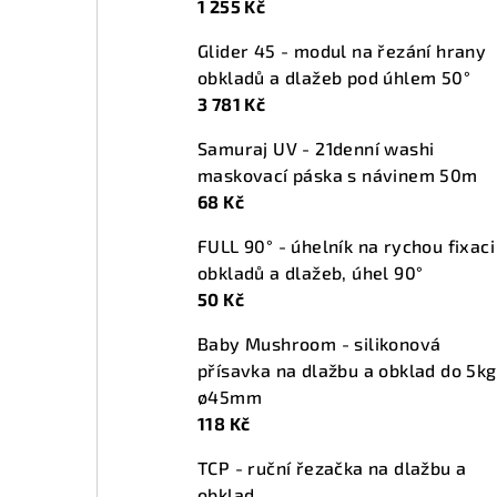
1 255 Kč
n
Glider 45 - modul na řezání hrany
í
obkladů a dlažeb pod úhlem 50°
p
3 781 Kč
a
Samuraj UV - 21denní washi
maskovací páska s návinem 50m
n
68 Kč
e
FULL 90° - úhelník na rychou fixaci
l
obkladů a dlažeb, úhel 90°
50 Kč
Baby Mushroom - silikonová
přísavka na dlažbu a obklad do 5kg
ø45mm
118 Kč
TCP - ruční řezačka na dlažbu a
obklad