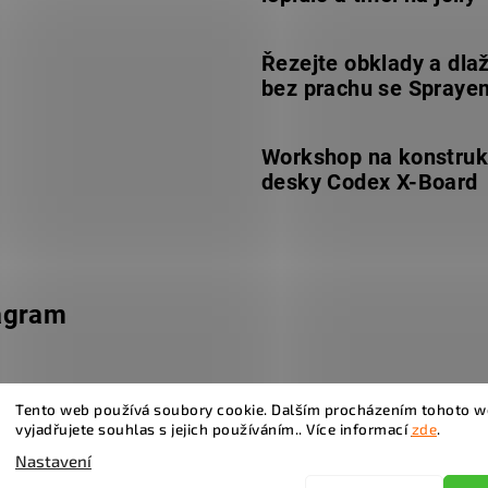
Řezejte obklady a dla
bez prachu se Spraye
Workshop na konstruk
desky Codex X-Board
agram
Tento web používá soubory cookie. Dalším procházením tohoto 
vyjadřujete souhlas s jejich používáním.. Více informací
zde
.
Nastavení