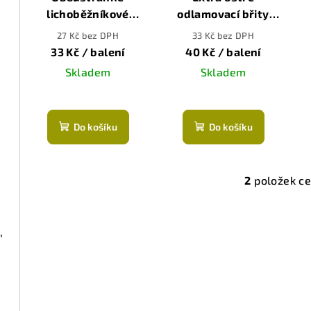
lichoběžníkové
odlamovací břity
s
břity, 10ks
18mm (HRC > 65),
27 Kč bez DPH
33 Kč bez DPH
p
10ks
33 Kč
/ balení
40 Kč
/ balení
r
Skladem
Skladem
o
d
Do košíku
Do košíku
u
k
2
položek c
O
t
v
l
ů
,
á
d
a
c