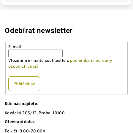
Odebírat newsletter
E-mail
Vložením e-mailu souhlasíte s
podmínkami ochrany
osobních údajů
Přihlásit se
Z
Kde nás najdete:
á
Kozácká 205/12, Praha, 10100
p
a
Otevírací doba:
t
Po - čt: 8:00-20:00h