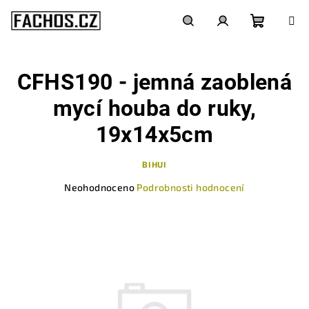
Přejít
na
obsah
Nákupn
Hledat
Přihlášení
CFHS190 - jemná zaoblená
košík
mycí houba do ruky,
19x14x5cm
BIHUI
Průměrné
Neohodnoceno
Podrobnosti hodnocení
hodnocení
produktu
je
0,0
z
5
hvězdiček.