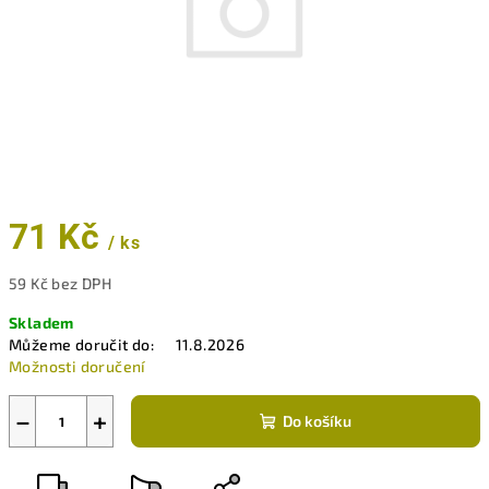
71 Kč
/ ks
59 Kč bez DPH
Měrná
Skladem
cena:
Můžeme doručit do:
11.8.2026
Možnosti doručení
−
+
Do košíku