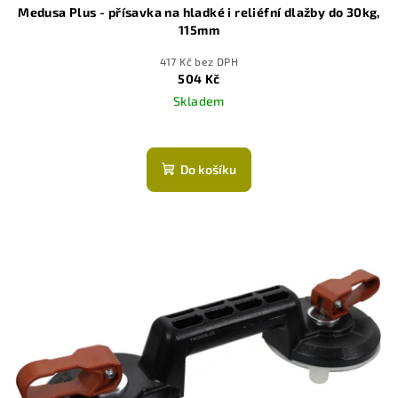
Medusa Plus - přísavka na hladké i reliéfní dlažby do 30kg,
115mm
417 Kč bez DPH
504 Kč
Skladem
Průměrné
hodnocení
produktu
Do košíku
je
5,0
z
5
hvězdiček.