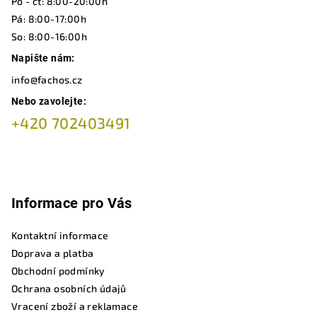
t
Po - čt: 8:00-20:00h
í
Pá: 8:00-17:00h
So: 8:00-16:00h
Napište nám:
info@fachos.cz
Nebo zavolejte:
+420 702403491
Informace pro Vás
Kontaktní informace
Doprava a platba
Obchodní podmínky
Ochrana osobních údajů
Vracení zboží a reklamace