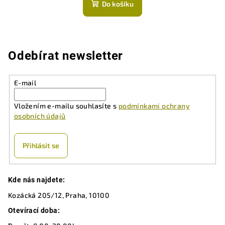
Do košíku
Odebírat newsletter
E-mail
Vložením e-mailu souhlasíte s
podmínkami ochrany
osobních údajů
Přihlásit se
Z
Kde nás najdete:
á
Kozácká 205/12, Praha, 10100
p
a
Otevírací doba: