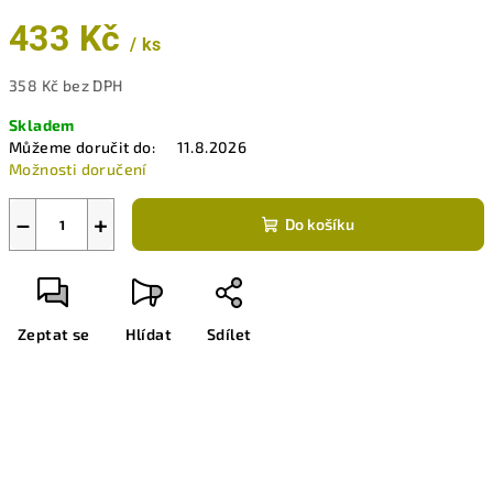
433 Kč
/ ks
358 Kč bez DPH
Měrná
Skladem
cena:
Můžeme doručit do:
11.8.2026
Možnosti doručení
−
+
Do košíku
Zeptat se
Hlídat
Sdílet