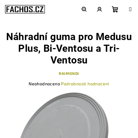
Přejít
na
obsah
Nákupn
Hledat
Přihlášení
Náhradní guma pro Medusu
košík
Plus, Bi-Ventosu a Tri-
Ventosu
RAIMONDI
Průměrné
Neohodnoceno
Podrobnosti hodnocení
hodnocení
produktu
je
0,0
z
5
hvězdiček.