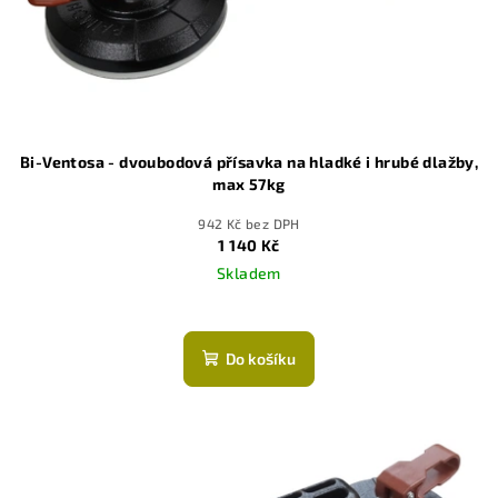
Bi-Ventosa - dvoubodová přísavka na hladké i hrubé dlažby,
max 57kg
942 Kč bez DPH
1 140 Kč
Skladem
Průměrné
hodnocení
produktu
Do košíku
je
5,0
z
5
hvězdiček.