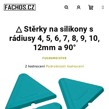
Přejít
na
obsah
Nákupn
Hledat
Přihlášení
△ Stěrky na silikony s
košík
rádiusy 4, 5, 6, 7, 8, 9, 10,
12mm a 90°
FUGENMEISTER
Průměrné
2 hodnocení
Podrobnosti hodnocení
hodnocení
produktu
je
5,0
z
5
hvězdiček.