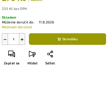
230 Kč bez DPH
Měrná
Skladem
cena:
Můžeme doručit do:
11.8.2026
Možnosti doručení
−
+
Do košíku
Zeptat se
Hlídat
Sdílet