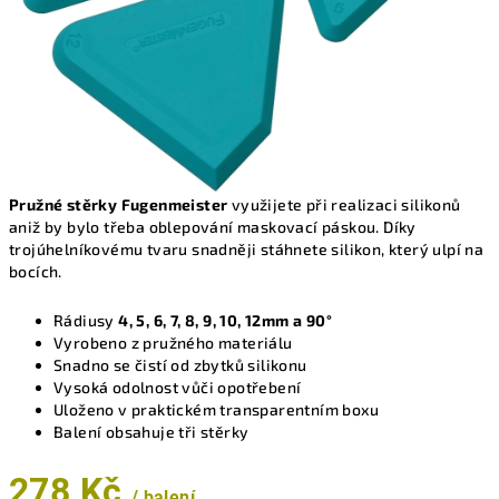
Pružné stěrky Fugenmeister
využijete při realizaci silikonů
aniž by bylo třeba oblepování maskovací páskou. Díky
trojúhelníkovému tvaru snadněji stáhnete silikon, který ulpí na
bocích.
Rádiusy
4, 5, 6, 7, 8, 9, 10, 12mm a 90°
Vyrobeno z pružného materiálu
Snadno se čistí od zbytků silikonu
Vysoká odolnost vůči opotřebení
Uloženo v praktickém transparentním boxu
Balení obsahuje tři stěrky
278 Kč
/ balení