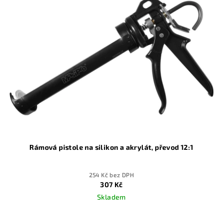
Rámová pistole na silikon a akrylát, převod 12:1
254 Kč bez DPH
307 Kč
Skladem
Průměrné
hodnocení