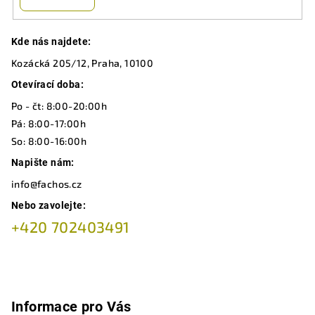
Z
Kde nás najdete:
á
Kozácká 205/12, Praha, 10100
p
a
Otevírací doba:
t
Po - čt: 8:00-20:00h
í
Pá: 8:00-17:00h
So: 8:00-16:00h
Napište nám:
info@fachos.cz
Nebo zavolejte:
+420 702403491
Informace pro Vás