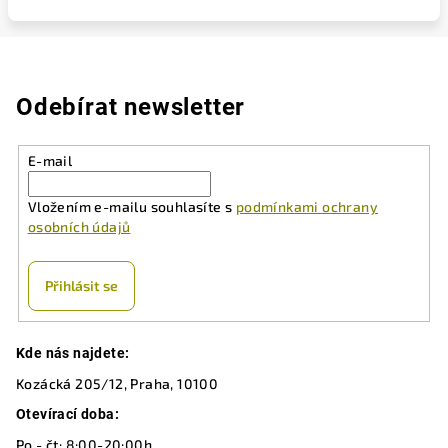
Odebírat newsletter
E-mail
Vložením e-mailu souhlasíte s
podmínkami ochrany
osobních údajů
Přihlásit se
Z
Kde nás najdete:
á
Kozácká 205/12, Praha, 10100
p
a
Otevírací doba:
t
Po - čt: 8:00-20:00h