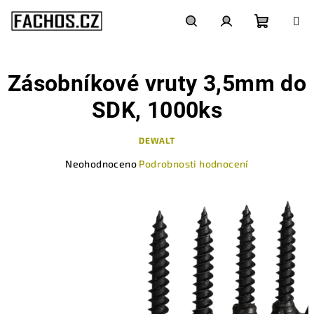
Přejít
na
obsah
Nákupn
Hledat
Přihlášení
Zásobníkové vruty 3,5mm do
košík
SDK, 1000ks
DEWALT
Průměrné
Neohodnoceno
Podrobnosti hodnocení
hodnocení
produktu
je
0,0
z
5
hvězdiček.