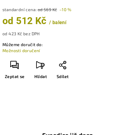
standardní cena:
od 569 Kč
–10 %
od
512 Kč
/ balení
od
423 Kč
bez DPH
Měrná
Můžeme doručit do:
cena:
Možnosti doručení
Zeptat se
Hlídat
Sdílet