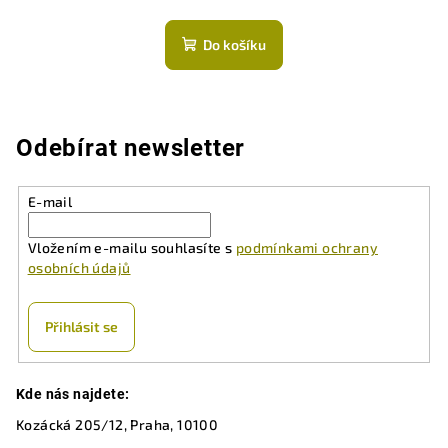
Do košíku
Odebírat newsletter
E-mail
Vložením e-mailu souhlasíte s
podmínkami ochrany
osobních údajů
Přihlásit se
Z
Kde nás najdete:
á
Kozácká 205/12, Praha, 10100
p