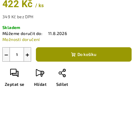
422 Kč
/ ks
349 Kč bez DPH
Měrná
Skladem
cena:
Můžeme doručit do:
11.8.2026
Možnosti doručení
−
+
Do košíku
Zeptat se
Hlídat
Sdílet