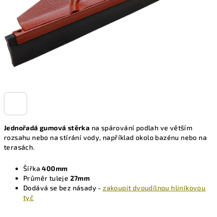
Jednořadá gumová stěrka
na spárování podlah ve větším
rozsahu nebo na stírání vody, například okolo bazénu nebo na
terasách.
Šířka
400mm
Průměr tuleje
27mm
Dodává se bez násady -
zakoupit dvoudílnou hliníkovou
tyč