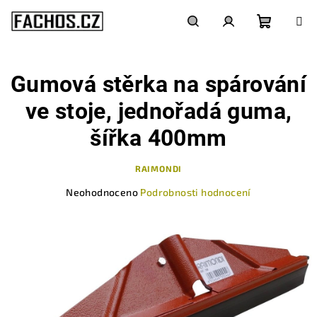
Přejít
na
obsah
Nákupn
Hledat
Přihlášení
Gumová stěrka na spárování
košík
ve stoje, jednořadá guma,
šířka 400mm
RAIMONDI
Průměrné
Neohodnoceno
Podrobnosti hodnocení
hodnocení
produktu
je
0,0
z
5
hvězdiček.