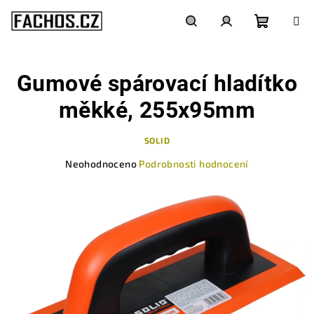
Přejít
na
obsah
Nákupn
Hledat
Přihlášení
Gumové spárovací hladítko
košík
měkké, 255x95mm
SOLID
Průměrné
Neohodnoceno
Podrobnosti hodnocení
hodnocení
produktu
je
0,0
z
5
hvězdiček.