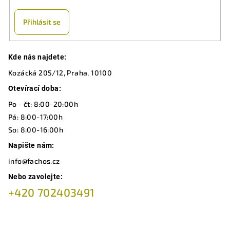
Přihlásit se
Z
Kde nás najdete:
á
Kozácká 205/12, Praha, 10100
p
a
Otevírací doba:
t
Po - čt: 8:00-20:00h
í
Pá: 8:00-17:00h
So: 8:00-16:00h
Napište nám:
info@fachos.cz
Nebo zavolejte:
+420 702403491