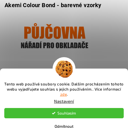
Akemi Colour Bond - barevné vzorky
Ukázat
Tento web používá soubory cookie. Dalším procházením tohoto
webu vyjadřujete souhlas s jejich používáním.. Více informací
Instagram
zde
.
Nastavení
Copyright 2026
Fachos.cz
. Všechna práva vyhrazena.
Souhlasím
Upravit nastavení cookies
Odmítnout