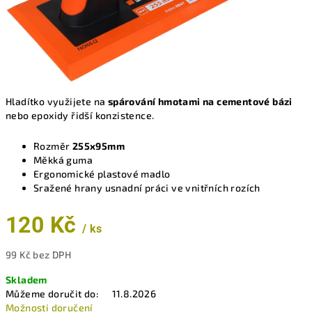
Hladítko využijete na
spárování hmotami na cementové bázi
nebo epoxidy řidší konzistence.
Rozměr
255x95mm
Měkká guma
Ergonomické plastové madlo
Sražené hrany usnadní práci ve vnitřních rozích
120 Kč
/ ks
99 Kč bez DPH
Měrná
Skladem
cena:
Můžeme doručit do:
11.8.2026
Možnosti doručení