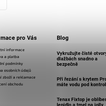
rmace pro Vás
Blog
tní informace
Vykružujte čisté otvor
a a platba
dlažbách snadno a
dní podmínky
bezpečně
a osobních údajů
í zboží a reklamace
Při řezání s krytem Pr
cení obchodu
máte vodu pod kontro
Tenax Fixtop je oblíbe
lepidlo a tmel na jolly