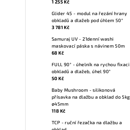
1 255 Kč
n
Glider 45 - modul na řezání hrany
í
obkladů a dlažeb pod úhlem 50°
p
3 781 Kč
a
Samuraj UV - 21denní washi
maskovací páska s návinem 50m
n
68 Kč
e
FULL 90° - úhelník na rychou fixaci
l
obkladů a dlažeb, úhel 90°
50 Kč
Baby Mushroom - silikonová
přísavka na dlažbu a obklad do 5kg
ø45mm
118 Kč
TCP - ruční řezačka na dlažbu a
obklad