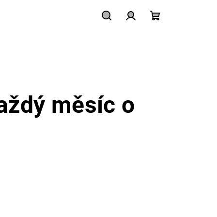
Hledat
Přihlášení
Nákupní
košík
aždý měsíc o