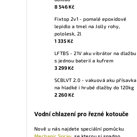
8 546 Kč
Fixtop 2v1 - pomalé epoxidové
lepidlo a tmel na Jolly rohy,
pololesk, 2l
1 335 Kč
LFTBS - 21V aku vibrátor na dlažbu
s jednou baterií a kufrem
3 299 Kč
SCBLVT 2.0 - vakuová aku přísavka
na hladké i hrubé dlažby do 120kg
2 260 Kč
Vodní chlazení pro řezné kotouče
Nově u nás najdete speciální pomůcku
Mechanic Spray
, se kterou si snadno