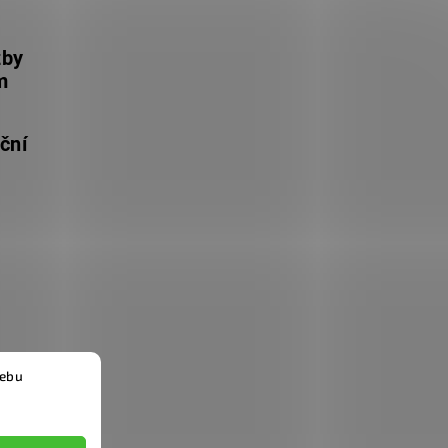
žby
m
ční
webu