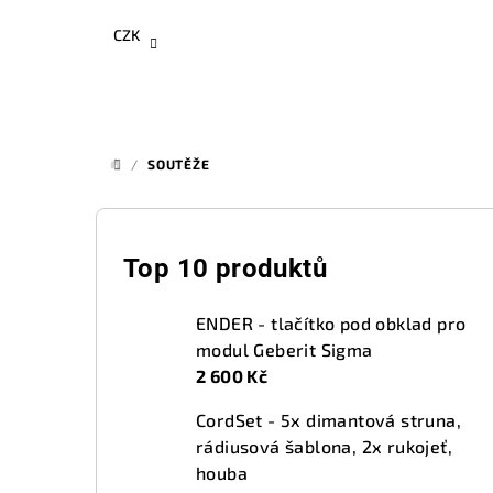
Přejít
CZK
na
obsah
/
SOUTĚŽE
DOMŮ
P
o
Top 10 produktů
s
ENDER - tlačítko pod obklad pro
t
modul Geberit Sigma
2 600 Kč
r
CordSet - 5x dimantová struna,
a
rádiusová šablona, 2x rukojeť,
n
houba