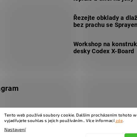
Řezejte obklady a dla
bez prachu se Spraye
Workshop na konstruk
desky Codex X-Board
agram
Tento web používá soubory cookie. Dalším procházením tohoto 
vyjadřujete souhlas s jejich používáním.. Více informací
zde
.
Nastavení