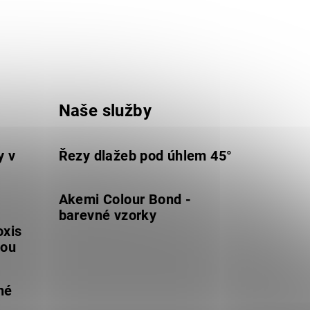
Naše služby
y v
Řezy dlažeb pod úhlem 45°
Akemi Colour Bond -
barevné vzorky
oxis
lou
né