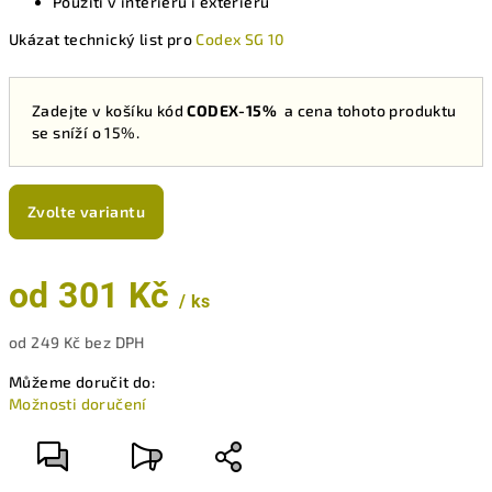
Použití v interiéru i exteriéru
Ukázat technický list pro
Codex SG 10
Zadejte v košíku kód
CODEX-15%
a cena tohoto produktu
se sníží o 15%.
Zvolte variantu
od
301 Kč
/ ks
od
249 Kč
bez DPH
Měrná
Můžeme doručit do:
cena:
Možnosti doručení