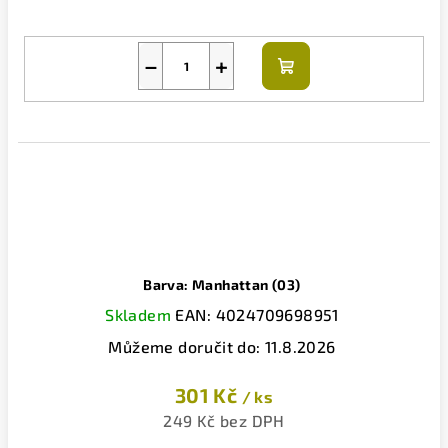
−
+
Do
košíku
Barva: Manhattan (03)
Skladem
EAN:
4024709698951
Můžeme doručit do:
11.8.2026
301 Kč
/ ks
249 Kč bez DPH