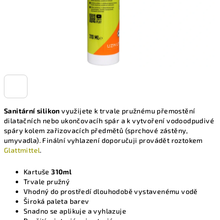
Sanitární silikon
využijete k trvale pružnému přemostění
dilatačních nebo ukončovacíh spár a k vytvoření vodoodpudivé
spáry kolem zařizovacích předmětů (sprchové zástěny,
umyvadla). Finální vyhlazení doporučuji provádět roztokem
Glattmittel
.
Kartuše
310ml
Trvale pružný
Vhodný do prostředí dlouhodobě vystavenému vodě
Široká paleta barev
Snadno se aplikuje a vyhlazuje