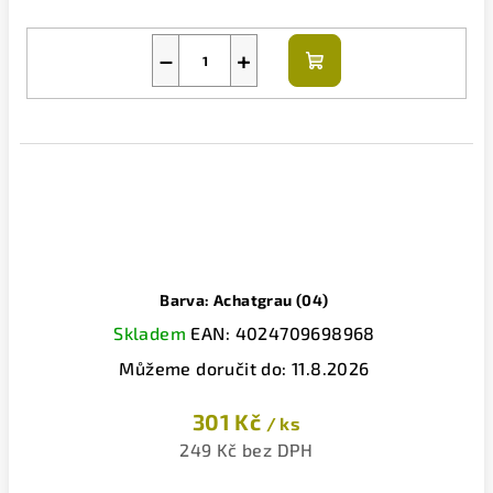
−
+
Do
košíku
Barva: Achatgrau (04)
Skladem
EAN:
4024709698968
Můžeme doručit do:
11.8.2026
301 Kč
/ ks
249 Kč bez DPH