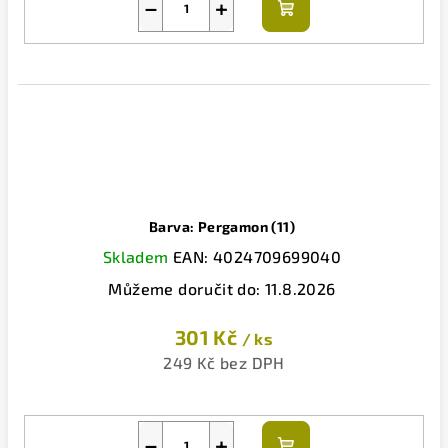
−
+
Do
košíku
Barva: Pergamon (11)
Skladem
EAN:
4024709699040
Můžeme doručit do:
11.8.2026
301 Kč
/ ks
249 Kč bez DPH
−
+