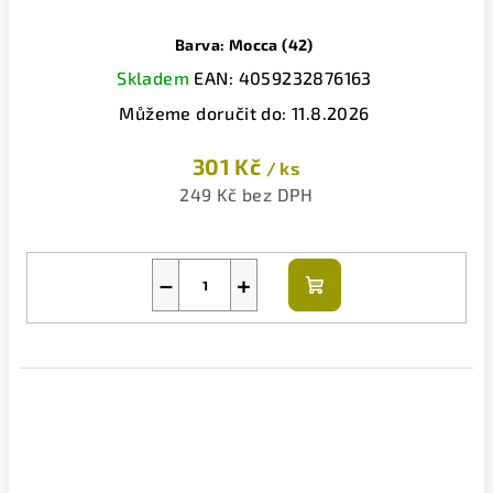
Barva: Mocca (42)
Skladem
EAN:
4059232876163
Můžeme doručit do:
11.8.2026
301 Kč
/ ks
249 Kč bez DPH
−
+
Do
košíku