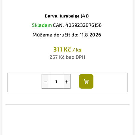
Barva: Jurabeige (41)
Skladem
EAN:
4059232876156
Můžeme doručit do:
11.8.2026
311 Kč
/ ks
257 Kč bez DPH
−
+
Do
košíku