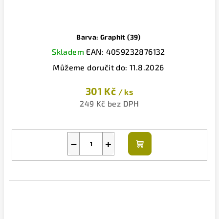
Barva: Graphit (39)
Skladem
EAN:
4059232876132
Můžeme doručit do:
11.8.2026
301 Kč
/ ks
249 Kč bez DPH
−
+
Do
košíku