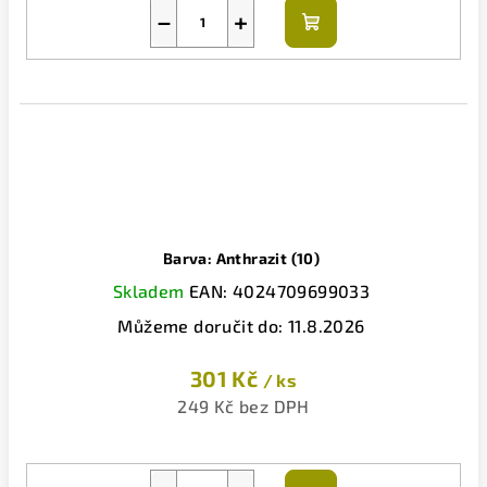
−
+
Do
košíku
Barva: Anthrazit (10)
Skladem
EAN:
4024709699033
Můžeme doručit do:
11.8.2026
301 Kč
/ ks
249 Kč bez DPH