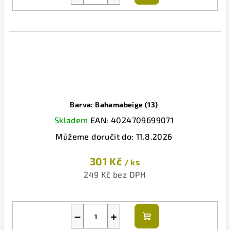
košíku
Barva: Bahamabeige (13)
Skladem
EAN:
4024709699071
Můžeme doručit do:
11.8.2026
301 Kč
/ ks
249 Kč bez DPH
−
+
Do
košíku