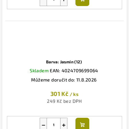
Do
košíku
Barva: Jasmin (12)
Skladem
EAN:
4024709699064
Můžeme doručit do:
11.8.2026
301 Kč
/ ks
249 Kč bez DPH
−
+
Do