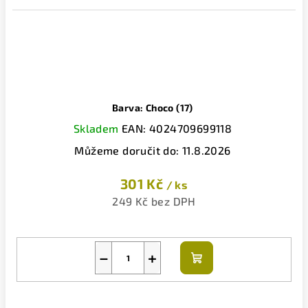
Barva: Choco (17)
Skladem
EAN:
4024709699118
Můžeme doručit do:
11.8.2026
301 Kč
/ ks
249 Kč bez DPH
−
+
Do
košíku