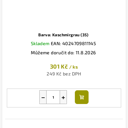
Barva: Kaschmirgrau (35)
Skladem
EAN:
4024709811145
Můžeme doručit do:
11.8.2026
301 Kč
/ ks
249 Kč bez DPH
−
+
Do
košíku