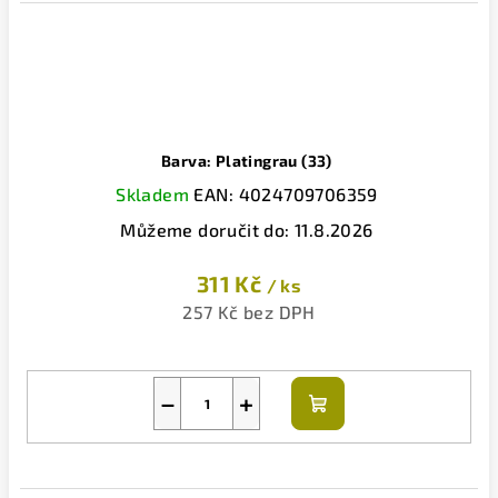
Barva: Platingrau (33)
Skladem
EAN:
4024709706359
Můžeme doručit do:
11.8.2026
311 Kč
/ ks
257 Kč bez DPH
−
+
Do
košíku