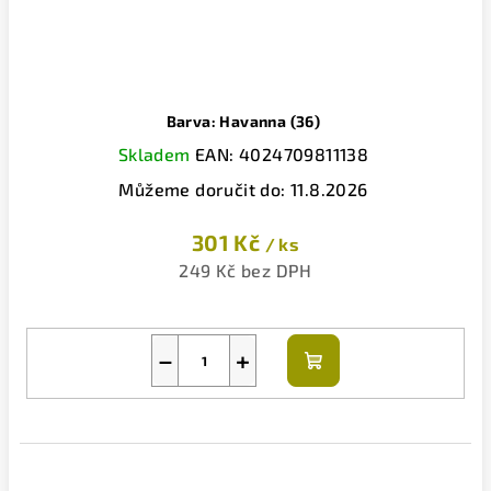
Barva: Havanna (36)
Skladem
EAN:
4024709811138
Můžeme doručit do:
11.8.2026
301 Kč
/ ks
249 Kč bez DPH
−
+
Do
košíku