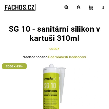
Přejít
na
obsah
Nákupn
Hledat
Přihlášení
SG 10 - sanitární silikon v
košík
kartuši 310ml
CODEX
Průměrné
Neohodnoceno
Podrobnosti hodnocení
hodnocení
produktu
CODEX-15%
je
0,0
z
5
hvězdiček.