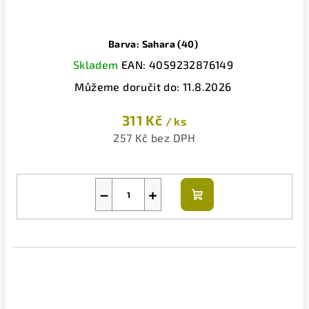
Barva: Sahara (40)
Skladem
EAN:
4059232876149
Můžeme doručit do:
11.8.2026
311 Kč
/ ks
257 Kč bez DPH
−
+
Do
košíku