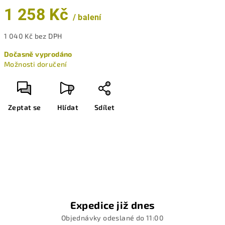
1 258 Kč
/ balení
1 040 Kč bez DPH
Měrná
Dočasně vyprodáno
cena:
Možnosti doručení
Zeptat se
Hlídat
Sdílet
Expedice již dnes
Objednávky odeslané do 11:00