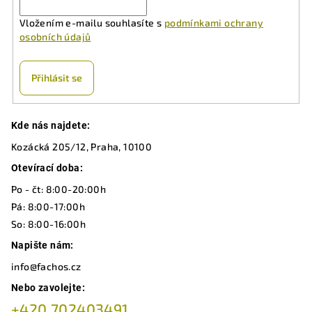
Vložením e-mailu souhlasíte s
podmínkami ochrany
osobních údajů
Přihlásit se
Z
Kde nás najdete:
á
Kozácká 205/12, Praha, 10100
p
a
Otevírací doba:
t
Po - čt: 8:00-20:00h
í
Pá: 8:00-17:00h
So: 8:00-16:00h
Napište nám:
info@fachos.cz
Nebo zavolejte:
+420 702403491