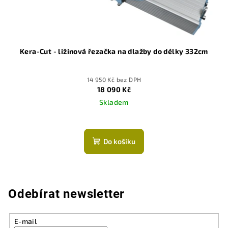
Kera-Cut - ližinová řezačka na dlažby do délky 332cm
14 950 Kč bez DPH
18 090 Kč
Skladem
Průměrné
hodnocení
produktu
Do košíku
je
5,0
z
5
hvězdiček.
Odebírat newsletter
E-mail