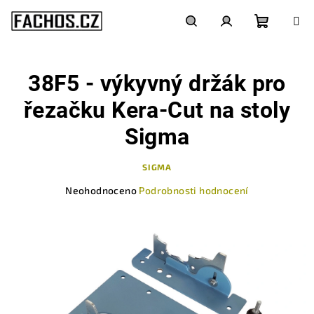
Přejít
na
obsah
Nákupn
Hledat
Přihlášení
38F5 - výkyvný držák pro
košík
řezačku Kera-Cut na stoly
Sigma
SIGMA
Průměrné
Neohodnoceno
Podrobnosti hodnocení
hodnocení
produktu
je
0,0
z
5
hvězdiček.