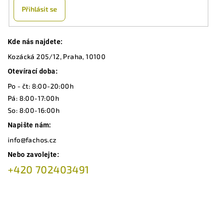
Přihlásit se
Z
Kde nás najdete:
á
Kozácká 205/12, Praha, 10100
p
a
Otevírací doba:
t
Po - čt: 8:00-20:00h
í
Pá: 8:00-17:00h
So: 8:00-16:00h
Napište nám:
info@fachos.cz
Nebo zavolejte:
+420 702403491