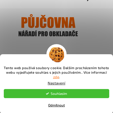
Ukázat
Tento web používá soubory cookie. Dalším procházením tohoto
webu vyjadřujete souhlas s jejich používáním.. Více informací
Instagram
zde
.
Nastavení
Copyright 2026
Fachos.cz
. Všechna práva vyhrazena.
Souhlasím
Upravit nastavení cookies
Odmítnout
Vytvořil Shoptet