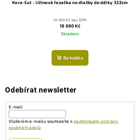
Kera-Cut - ližinová řezačka na dlažby do délky 332cm
14 950 Kč bez DPH
18 090 Kč
Skladem
Průměrné
hodnocení
produktu
Do košíku
je
5,0
z
5
hvězdiček.
Odebírat newsletter
E-mail
Vložením e-mailu souhlasíte s
podmínkami ochrany
osobních údajů