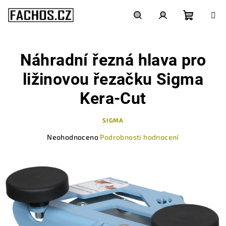
Přejít
na
obsah
Nákupn
Hledat
Přihlášení
Náhradní řezná hlava pro
košík
ližinovou řezačku Sigma
Kera-Cut
SIGMA
Průměrné
Neohodnoceno
Podrobnosti hodnocení
hodnocení
produktu
je
0,0
z
5
hvězdiček.