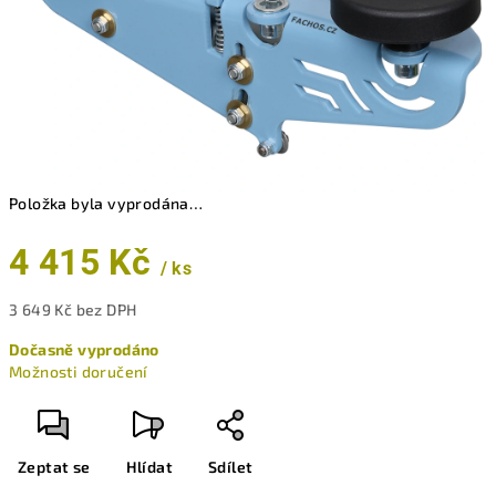
Položka byla vyprodána…
4 415 Kč
/ ks
3 649 Kč bez DPH
Měrná
Dočasně vyprodáno
cena:
Možnosti doručení
Zeptat se
Hlídat
Sdílet