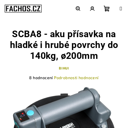
Přejít
na
obsah
Nákupn
Hledat
Přihlášení
SCBA8 - aku přísavka na
košík
hladké i hrubé povrchy do
140kg, ø200mm
BIHUI
Průměrné
8 hodnocení
Podrobnosti hodnocení
hodnocení
produktu
je
4,9
z
5
hvězdiček.