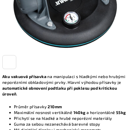
Aku vakuová přísavka
na manipulaci s hladkými nebo hrubými
neporézními obkladovými prvky. Hlavní výhodou přísavky je
automatické obnovení podtlaku při poklesu pod kritickou
úroveň
.
Průměr přísavky
210mm
Maximální nosnost vertikálně
140kg
a horizontálně
55kg
Přichytí se na hladké a hrubé neporézní materiály
Guma za sebou nezanechává barevné stopy
Má digitální display i mechanický manometr