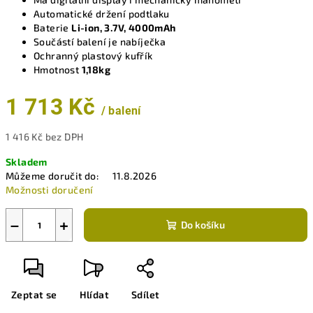
Automatické držení podtlaku
Baterie
Li-ion, 3.7V, 4000mAh
Součástí balení je nabíječka
Ochranný plastový kufřík
Hmotnost
1,18kg
1 713 Kč
/ balení
1 416 Kč bez DPH
Měrná
Skladem
cena:
Můžeme doručit do:
11.8.2026
Možnosti doručení
−
+
Do košíku
Zeptat se
Hlídat
Sdílet