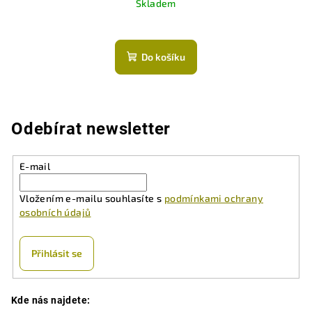
Skladem
Do košíku
Odebírat newsletter
E-mail
Vložením e-mailu souhlasíte s
podmínkami ochrany
osobních údajů
Přihlásit se
Z
Kde nás najdete:
á