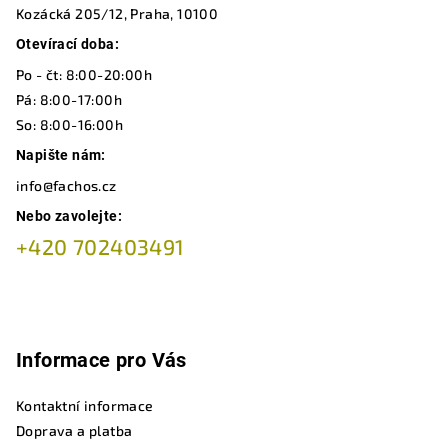
Kozácká 205/12, Praha, 10100
p
a
Otevírací doba:
t
Po - čt: 8:00-20:00h
í
Pá: 8:00-17:00h
So: 8:00-16:00h
Napište nám:
info@fachos.cz
Nebo zavolejte:
+420 702403491
Informace pro Vás
Kontaktní informace
Doprava a platba