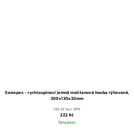
Sweepex - rychloupínací jemná molitanová houba rýhovaná,
300x130x30mm
183 Kč bez DPH
222 Kč
Skladem
Průměrné