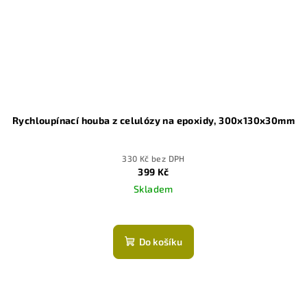
Rychloupínací houba z celulózy na epoxidy, 300x130x30mm
330 Kč bez DPH
399 Kč
Skladem
Průměrné
hodnocení
produktu
Do košíku
je
5,0
z
5
hvězdiček.