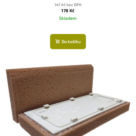
147 Kč bez DPH
178 Kč
Skladem
Průměrné
hodnocení
produktu
Do košíku
je
5,0
z
5
hvězdiček.