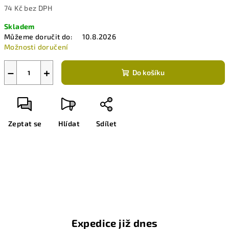
74 Kč bez DPH
Měrná
Skladem
cena:
Můžeme doručit do:
10.8.2026
Možnosti doručení
−
+
Do košíku
Zeptat se
Hlídat
Sdílet
Expedice již dnes