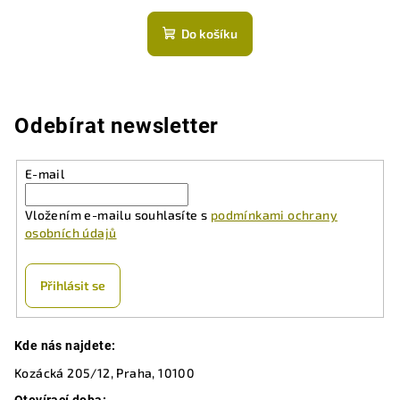
hodnocení
produktu
Do košíku
je
5,0
z
5
hvězdiček.
Odebírat newsletter
E-mail
Vložením e-mailu souhlasíte s
podmínkami ochrany
osobních údajů
Přihlásit se
Z
Kde nás najdete:
á
Kozácká 205/12, Praha, 10100
p