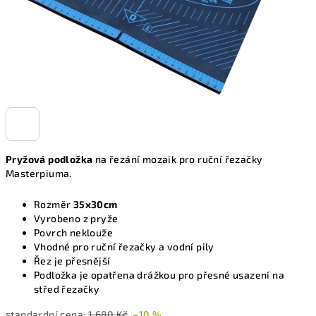
Pryžová podložka
na řezání mozaik pro ruční řezačky
Masterpiuma.
Rozměr
35x30cm
Vyrobeno z pryže
Povrch neklouže
Vhodné pro ruční řezačky a vodní pily
Řez je přesnější
Podložka je opatřena drážkou pro přesné usazení na
střed řezačky
standardní cena:
1 680 Kč
–10 %