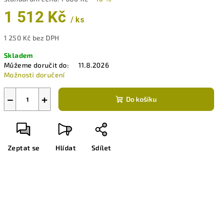
1 512 Kč
/ ks
1 250 Kč bez DPH
Měrná
Skladem
cena:
Můžeme doručit do:
11.8.2026
Možnosti doručení
−
+
Do košíku
Zeptat se
Hlídat
Sdílet