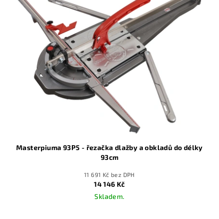
Masterpiuma 93P5 - řezačka dlažby a obkladů do délky
93cm
11 691 Kč bez DPH
14 146 Kč
Skladem.
Průměrné