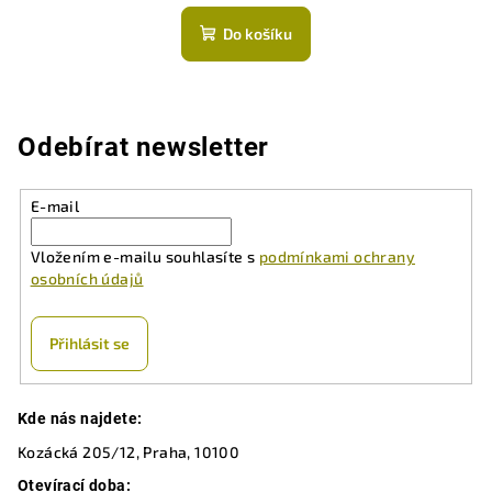
hodnocení
produktu
Do košíku
je
5,0
z
5
hvězdiček.
Odebírat newsletter
E-mail
Vložením e-mailu souhlasíte s
podmínkami ochrany
osobních údajů
Přihlásit se
Z
Kde nás najdete:
á
Kozácká 205/12, Praha, 10100
p
a
Otevírací doba: