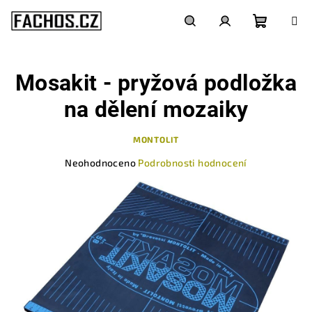
Přejít
na
obsah
Nákupn
Hledat
Přihlášení
Mosakit - pryžová podložka
košík
na dělení mozaiky
MONTOLIT
Průměrné
Neohodnoceno
Podrobnosti hodnocení
hodnocení
produktu
je
0,0
z
5
hvězdiček.