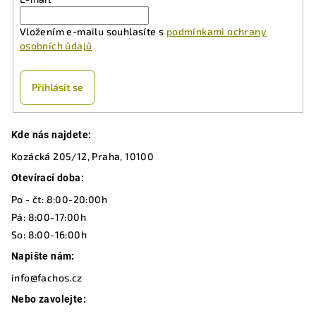
Vložením e-mailu souhlasíte s
podmínkami ochrany
osobních údajů
Přihlásit se
Z
Kde nás najdete:
á
Kozácká 205/12, Praha, 10100
p
a
Otevírací doba:
t
Po - čt: 8:00-20:00h
í
Pá: 8:00-17:00h
So: 8:00-16:00h
Napište nám:
info@fachos.cz
Nebo zavolejte: