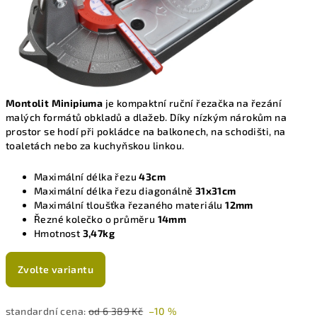
Montolit Minipiuma
je kompaktní ruční řezačka na řezání
malých formátů obkladů a dlažeb. Díky nízkým nárokům na
prostor se hodí při pokládce na balkonech, na schodišti, na
toaletách nebo za kuchyňskou linkou.
Maximální délka řezu
43cm
Maximální délka řezu diagonálně
31x31cm
Maximální tloušťka řezaného materiálu
12mm
Řezné kolečko o průměru
14mm
Hmotnost
3,47kg
Zvolte variantu
standardní cena:
od 6 389 Kč
–10 %