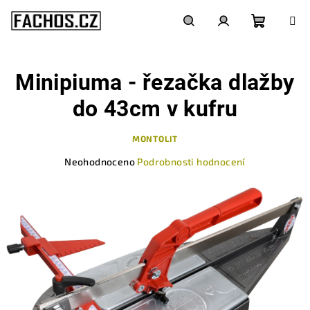
Přejít
na
obsah
Nákupn
Hledat
Přihlášení
Minipiuma - řezačka dlažby
košík
do 43cm v kufru
MONTOLIT
Průměrné
Neohodnoceno
Podrobnosti hodnocení
hodnocení
produktu
je
0,0
z
5
hvězdiček.