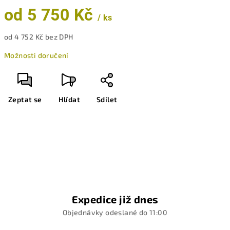
od
5 750 Kč
/ ks
od
4 752 Kč
bez DPH
Měrná
Možnosti doručení
cena:
Zeptat se
Hlídat
Sdílet
Expedice již dnes
Objednávky odeslané do 11:00