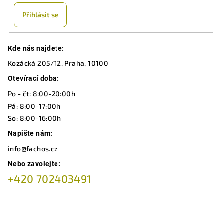
Přihlásit se
Z
Kde nás najdete:
á
Kozácká 205/12, Praha, 10100
p
a
Otevírací doba:
t
Po - čt: 8:00-20:00h
í
Pá: 8:00-17:00h
So: 8:00-16:00h
Napište nám:
info@fachos.cz
Nebo zavolejte:
+420 702403491