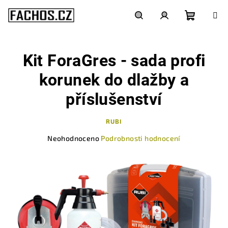
Přejít
na
obsah
Nákupn
Hledat
Přihlášení
Kit ForaGres - sada profi
košík
korunek do dlažby a
příslušenství
RUBI
Průměrné
Neohodnoceno
Podrobnosti hodnocení
hodnocení
produktu
je
0,0
z
5
hvězdiček.