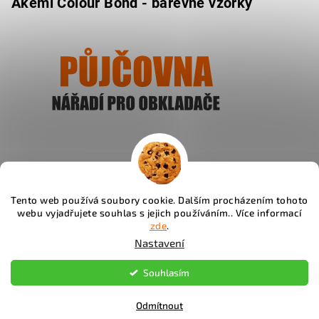
Akemi Colour Bond - barevné vzorky
Ukázat
Tento web používá soubory cookie. Dalším procházením tohoto
webu vyjadřujete souhlas s jejich používáním.. Více informací
Instagram
zde
.
Nastavení
Copyright 2026
Fachos.cz
. Všechna práva vyhrazena.
Souhlasím
Upravit nastavení cookies
Odmítnout
Vytvořil Shoptet