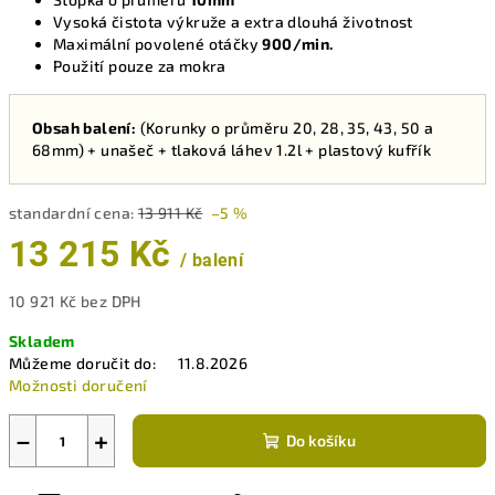
Vysoká čistota výkruže a extra dlouhá životnost
Maximální povolené otáčky
900/min.
Použití pouze za mokra
Obsah balení:
(Korunky o průměru 20, 28, 35, 43, 50 a
68mm) + unašeč + tlaková láhev 1.2l + plastový kufřík
standardní cena:
13 911 Kč
–5 %
13 215 Kč
/ balení
10 921 Kč bez DPH
Měrná
Skladem
cena:
Můžeme doručit do:
11.8.2026
Možnosti doručení
−
+
Do košíku