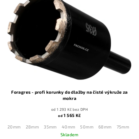
Foragres - profi korunky do dlažby na čisté výkruže za
mokra
od 1 293 Kč bez DPH
1 565 Kč
od
20mm
28mm
35mm
40mm
50mm
68mm
75mm
1
Skladem