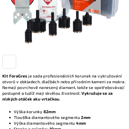
Kit ForaGres
je sada profesionálních korunek na vykružování
otvorů v obkladech, dlažbách nebo přírodním kameni za mokra.
Nemají povrchově nanesený diamant, takže se opotřebovávají
postupně a tudíž mají skvělou životnost.
Vykružuje se za
nízkých otáček aku vrtačkou.
Výška korunky
82mm
Tloušťka diamantového segmentu
2mm
Výška diamantového segmentu
4mm
Stopka o průměru
10mm