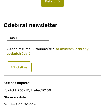
Detail
je
5,0
z
5
hvězdiček.
Odebírat newsletter
E-mail
Vložením e-mailu souhlasíte s
podmínkami ochrany
osobních údajů
Přihlásit se
Z
Kde nás najdete:
á
Kozácká 205/12, Praha, 10100
p
a
Otevírací doba:
Po - čt: 8:00-20:00h