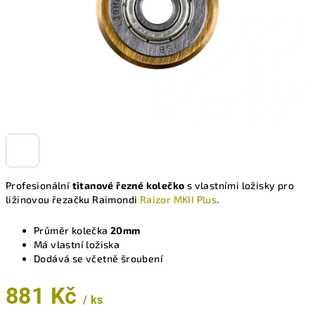
Profesionální
titanové řezné kolečko
s vlastními ložisky pro
ližinovou řezačku Raimondi
Raizor MKII Plus
.
Průměr kolečka
20mm
Má vlastní ložiska
Dodává se včetně šroubení
881 Kč
/ ks