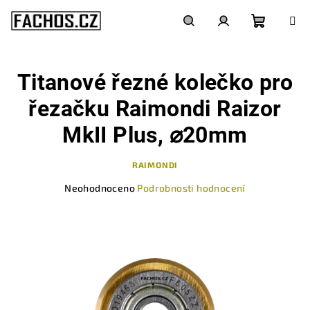
Přejít
na
obsah
Nákupn
Hledat
Přihlášení
Titanové řezné kolečko pro
košík
řezačku Raimondi Raizor
MkII Plus, ⌀20mm
RAIMONDI
Průměrné
Neohodnoceno
Podrobnosti hodnocení
hodnocení
produktu
je
0,0
z
5
hvězdiček.