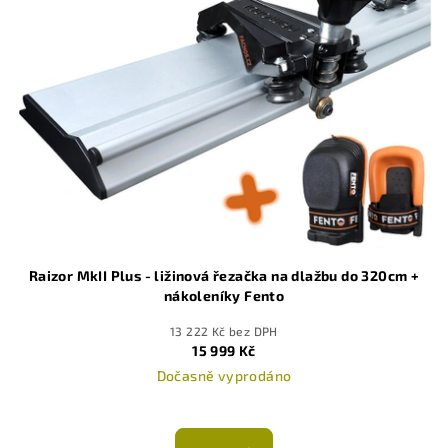
Raizor MkII Plus - ližinová řezačka na dlažbu do 320cm +
nákoleníky Fento
13 222 Kč bez DPH
15 999 Kč
Dočasně vyprodáno
Průměrné
hodnocení
produktu