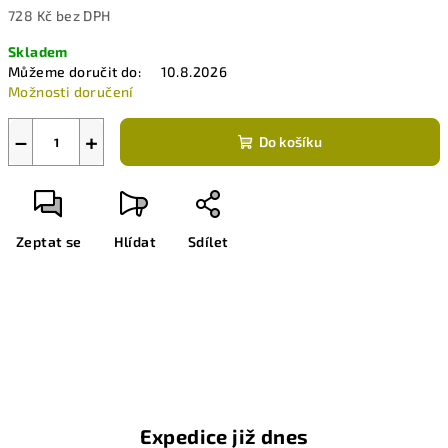
728 Kč bez DPH
Měrná
Skladem
cena:
Můžeme doručit do:
10.8.2026
Možnosti doručení
−
+
Do košíku
Zeptat se
Hlídat
Sdílet
Expedice již dnes