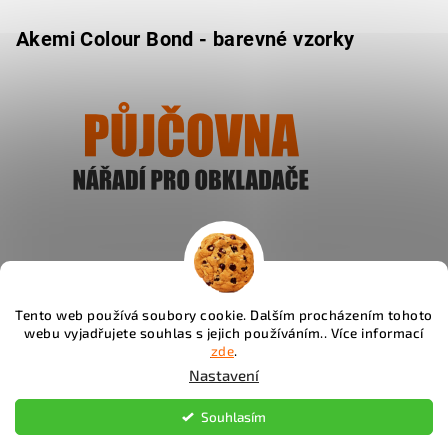
Akemi Colour Bond - barevné vzorky
Ukázat
Tento web používá soubory cookie. Dalším procházením tohoto
webu vyjadřujete souhlas s jejich používáním.. Více informací
Instagram
zde
.
Nastavení
Copyright 2026
Fachos.cz
. Všechna práva vyhrazena.
Souhlasím
Upravit nastavení cookies