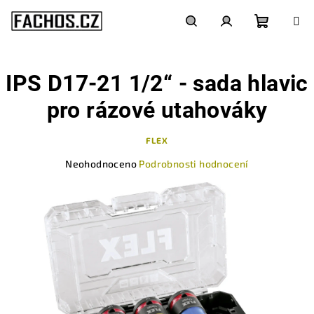
Přejít
na
obsah
Nákupn
Hledat
Přihlášení
IPS D17-21 1/2“ - sada hlavic
košík
pro rázové utahováky
FLEX
Průměrné
Neohodnoceno
Podrobnosti hodnocení
hodnocení
produktu
je
0,0
z
5
hvězdiček.