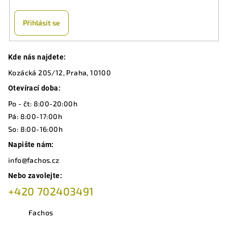
Přihlásit se
Z
Kde nás najdete:
á
Kozácká 205/12, Praha, 10100
p
a
Otevírací doba:
t
Po - čt: 8:00-20:00h
í
Pá: 8:00-17:00h
So: 8:00-16:00h
Napište nám:
info@fachos.cz
Nebo zavolejte:
+420 702403491
Fachos