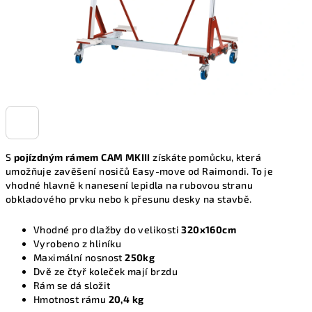
S
pojízdným rámem CAM MKI
II
získáte pomůcku, která
umožňuje zavěšení nosičů Easy-move od Raimondi. To je
vhodné hlavně k nanesení lepidla na rubovou stranu
obkladového prvku nebo k přesunu desky na stavbě.
Vhodné pro dlažby do velikosti
320x160cm
Vyrobeno z hliníku
Maximální nosnost
250kg
Dvě ze čtyř koleček mají brzdu
Rám se dá složit
Hmotnost rámu
20,4 kg