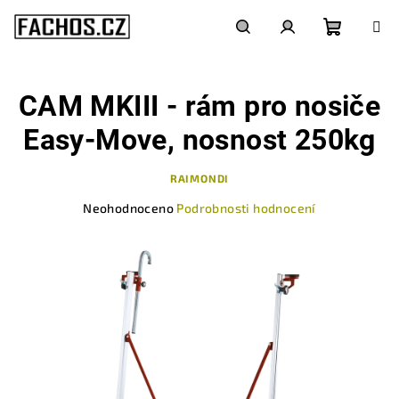
Přejít
na
obsah
Nákupn
Hledat
Přihlášení
CAM MKIII - rám pro nosiče
košík
Easy-Move, nosnost 250kg
RAIMONDI
Průměrné
Neohodnoceno
Podrobnosti hodnocení
hodnocení
produktu
je
0,0
z
5
hvězdiček.