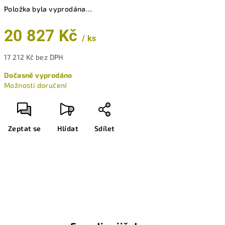
Položka byla vyprodána…
20 827 Kč
/ ks
17 212 Kč bez DPH
Měrná
Dočasně vyprodáno
cena:
Možnosti doručení
Zeptat se
Hlídat
Sdílet