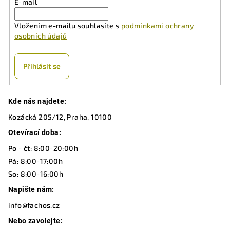
E-mail
Vložením e-mailu souhlasíte s
podmínkami ochrany
osobních údajů
Přihlásit se
Z
Kde nás najdete:
á
Kozácká 205/12, Praha, 10100
p
a
Otevírací doba:
t
Po - čt: 8:00-20:00h
í
Pá: 8:00-17:00h
So: 8:00-16:00h
Napište nám:
info@fachos.cz
Nebo zavolejte: