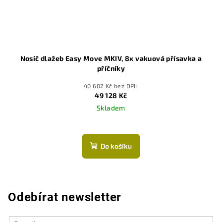
Nosič dlažeb Easy Move MKIV, 8x vakuová přísavka a
příčníky
40 602 Kč bez DPH
49 128 Kč
Skladem
Průměrné
hodnocení
produktu
Do košíku
je
5,0
z
5
hvězdiček.
Odebírat newsletter