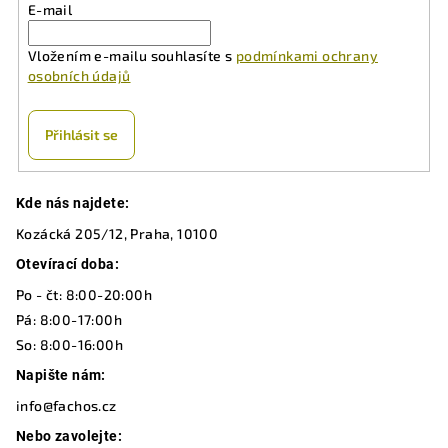
E-mail
Vložením e-mailu souhlasíte s
podmínkami ochrany
osobních údajů
Přihlásit se
Z
Kde nás najdete:
á
Kozácká 205/12, Praha, 10100
p
a
Otevírací doba:
t
Po - čt: 8:00-20:00h
í
Pá: 8:00-17:00h
So: 8:00-16:00h
Napište nám:
info@fachos.cz
Nebo zavolejte: