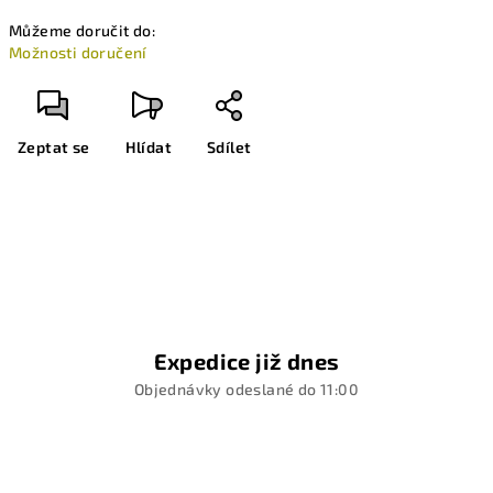
Měrná
Můžeme doručit do:
cena:
Možnosti doručení
Zeptat se
Hlídat
Sdílet
Expedice již dnes
Objednávky odeslané do 11:00