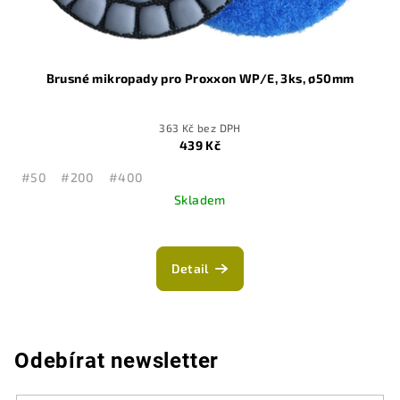
Brusné mikropady pro Proxxon WP/E, 3ks, ø50mm
363 Kč bez DPH
439 Kč
#50
#200
#400
Skladem
Detail
Odebírat newsletter