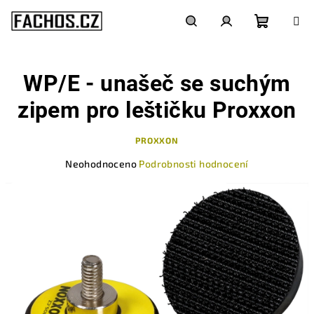
Přejít
na
obsah
Nákupn
Hledat
Přihlášení
WP/E - unašeč se suchým
košík
zipem pro leštičku Proxxon
PROXXON
Průměrné
Neohodnoceno
Podrobnosti hodnocení
hodnocení
produktu
je
0,0
z
5
hvězdiček.