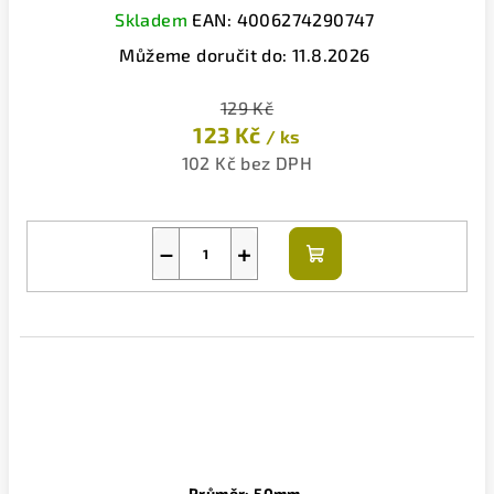
Skladem
EAN:
4006274290747
Můžeme doručit do:
11.8.2026
129 Kč
123 Kč
/ ks
102 Kč bez DPH
−
+
Do
košíku
Průměr: 50mm