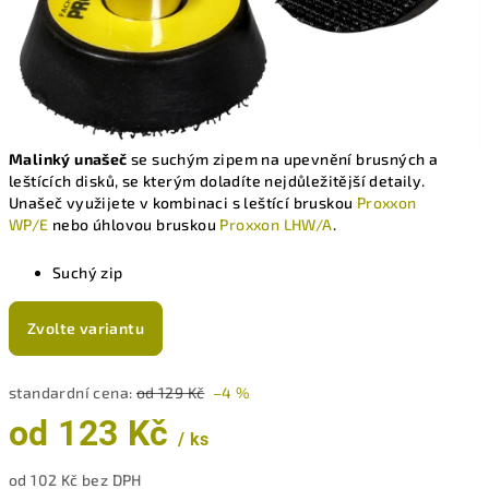
Malinký unašeč
se suchým zipem na upevnění brusných a
leštících disků, se kterým doladíte nejdůležitější detaily.
Unašeč využijete v kombinaci s leštící bruskou
Proxxon
WP/E
nebo úhlovou bruskou
Proxxon LHW/A
.
Suchý zip
Zvolte variantu
standardní cena:
od 129 Kč
–4 %
od
123 Kč
/ ks
od
102 Kč
bez DPH