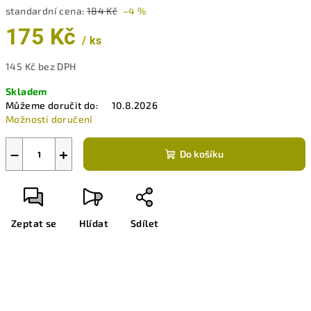
standardní cena:
184 Kč
–4 %
175 Kč
/ ks
145 Kč bez DPH
Měrná
Skladem
cena:
Můžeme doručit do:
10.8.2026
Možnosti doručení
−
+
Do košíku
Zeptat se
Hlídat
Sdílet