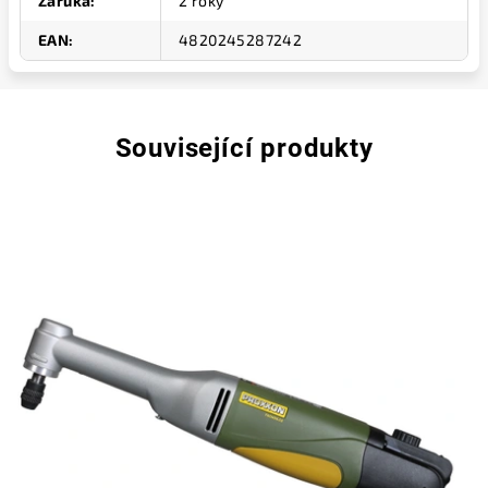
Záruka
:
2 roky
EAN
:
4820245287242
Související produkty