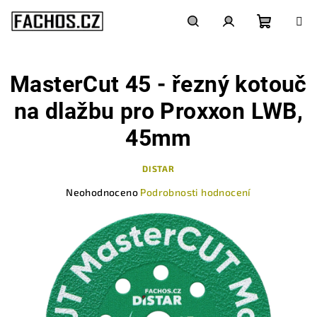
Přejít
na
obsah
Nákupn
Hledat
Přihlášení
MasterCut 45 - řezný kotouč
košík
na dlažbu pro Proxxon LWB,
45mm
DISTAR
Průměrné
Neohodnoceno
Podrobnosti hodnocení
hodnocení
produktu
je
0,0
z
5
hvězdiček.