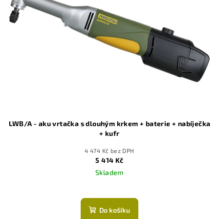
LWB/A - aku vrtačka s dlouhým krkem + baterie + nabíječka
+ kufr
4 474 Kč bez DPH
5 414 Kč
Skladem
Průměrné
hodnocení
produktu
Do košíku
je