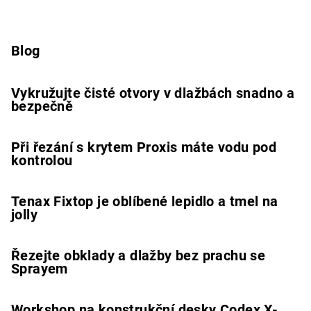
Blog
Vykružujte čisté otvory v dlažbách snadno a
bezpečně
Při řezání s krytem Proxis máte vodu pod
kontrolou
Tenax Fixtop je oblíbené lepidlo a tmel na
jolly
Řezejte obklady a dlažby bez prachu se
Sprayem
Workshop na konstrukční desky Codex X-