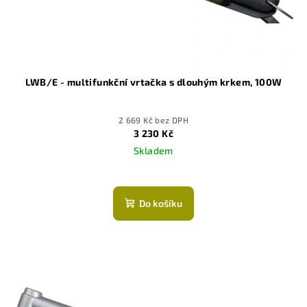
LWB/E - multifunkční vrtačka s dlouhým krkem, 100W
2 669 Kč bez DPH
3 230 Kč
Skladem
Průměrné
hodnocení
produktu
Do košíku
je
5,0
z
5
hvězdiček.