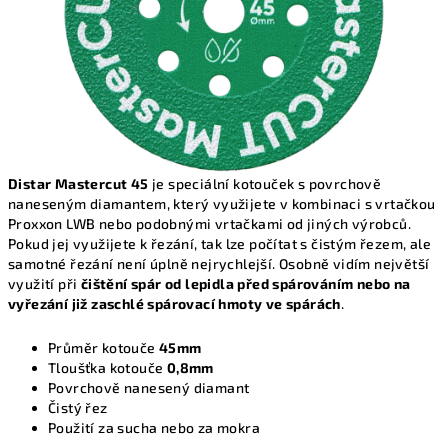
Distar Mastercut 45
je speciální kotouček s povrchově
naneseným diamantem, který využijete v kombinaci s vrtačkou
Proxxon LWB nebo podobnými vrtačkami od jiných výrobců.
Pokud jej využijete k řezání, tak lze počítat s čistým řezem, ale
samotné řezání není úplně nejrychlejší. Osobně vidím největší
využití při
čištění spár od lepidla před spárováním nebo na
vyřezání již zaschlé spárovací hmoty ve spárách
.
Průměr kotouče
45mm
Tloušťka kotouče
0,8mm
Povrchově nanesený diamant
Čistý řez
Použití za sucha nebo za mokra