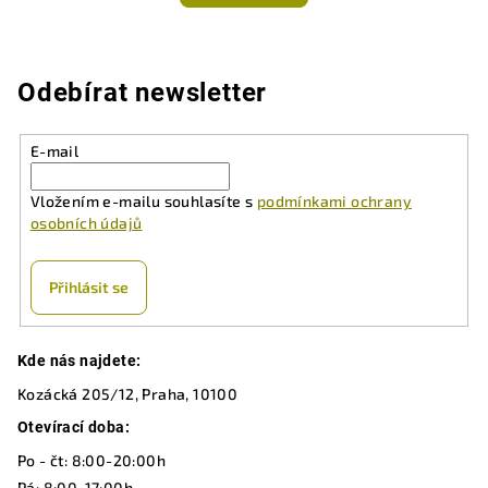
5,0
z
5
hvězdiček.
Odebírat newsletter
E-mail
Vložením e-mailu souhlasíte s
podmínkami ochrany
osobních údajů
Přihlásit se
Z
Kde nás najdete:
á
Kozácká 205/12, Praha, 10100
p
a
Otevírací doba:
t
Po - čt: 8:00-20:00h
Pá: 8:00-17:00h