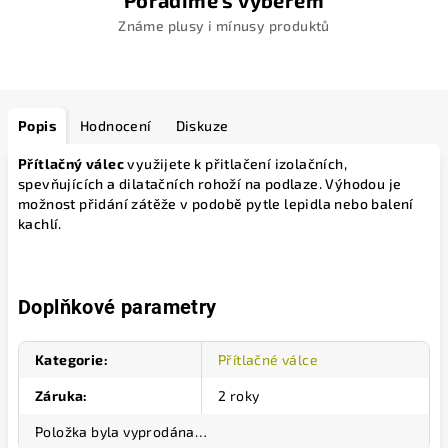
Poradíme s výběrem
Známe plusy i mínusy produktů
Popis
Hodnocení
Diskuze
Přítlačný válec
využijete k přitlačení izolačních,
spevňujících a dilatačních rohoží na podlaze. Výhodou je
možnost přidání zátěže v podobě pytle lepidla nebo balení
kachlí.
Doplňkové parametry
Kategorie
:
Přítlačné válce
Záruka
:
2 roky
Položka byla vyprodána…