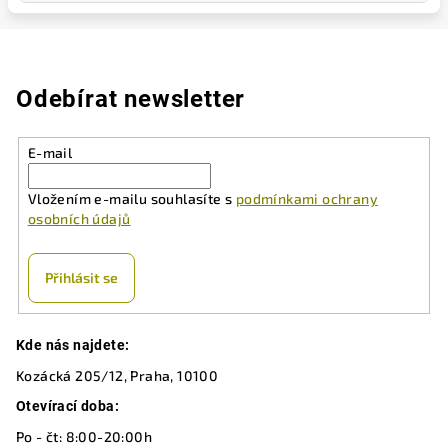
Odebírat newsletter
E-mail
Vložením e-mailu souhlasíte s
podmínkami ochrany
osobních údajů
Přihlásit se
Z
Kde nás najdete:
á
Kozácká 205/12, Praha, 10100
p
a
Otevírací doba:
t
Po - čt: 8:00-20:00h