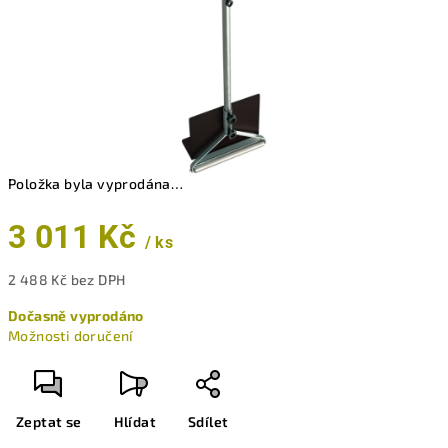
Položka byla vyprodána…
3 011 Kč
/ ks
2 488 Kč bez DPH
Měrná
Dočasně vyprodáno
cena:
Možnosti doručení
Zeptat se
Hlídat
Sdílet