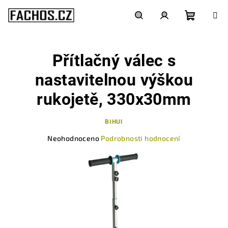
Přejít
na
obsah
Nákupn
Hledat
Přihlášení
Přítlačný válec s
košík
nastavitelnou výškou
rukojetě, 330x30mm
BIHUI
Průměrné
Neohodnoceno
Podrobnosti hodnocení
hodnocení
produktu
je
0,0
z
5
hvězdiček.